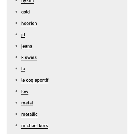
gold
heerlen
jd
jeans
k swiss
la
le coq sportif
low
metal
metallic
michael kors