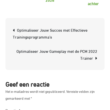
op
achter
De
Essent
Rol
Berichtnavigatie
Optimaliseer Jouw Succes met Effectieve
van
Trainingsprogramma’s
een
Patroo
Optimaliseer Jouw Gameplay met de PCM 2022
Traine
Trainer
in
de
Sport
Geef een reactie
Het e-mailadres wordt niet gepubliceerd.
Vereiste velden zijn
gemarkeerd met
*