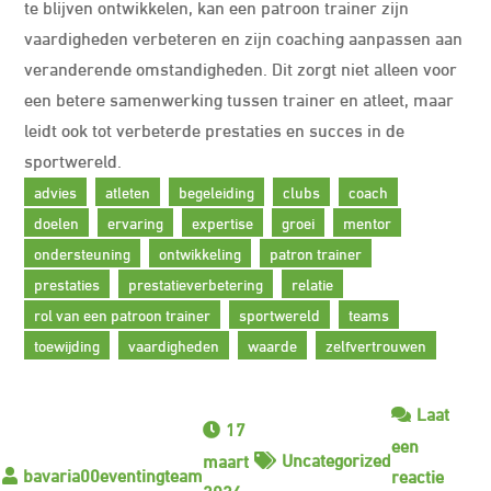
te blijven ontwikkelen, kan een patroon trainer zijn
vaardigheden verbeteren en zijn coaching aanpassen aan
veranderende omstandigheden. Dit zorgt niet alleen voor
een betere samenwerking tussen trainer en atleet, maar
leidt ook tot verbeterde prestaties en succes in de
sportwereld.
advies
atleten
begeleiding
clubs
coach
doelen
ervaring
expertise
groei
mentor
ondersteuning
ontwikkeling
patron trainer
prestaties
prestatieverbetering
relatie
rol van een patroon trainer
sportwereld
teams
toewijding
vaardigheden
waarde
zelfvertrouwen
Laat
17
een
Uncategorized
maart
reactie
2026