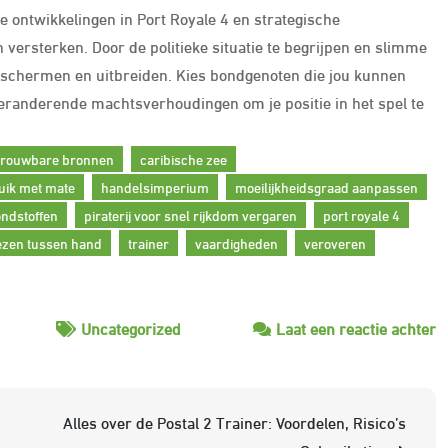
eke ontwikkelingen in Port Royale 4 en strategische
versterken. Door de politieke situatie te begrijpen en slimme
beschermen en uitbreiden. Kies bondgenoten die jou kunnen
 veranderende machtsverhoudingen om je positie in het spel te
trouwbare bronnen
caribische zee
uik met mate
handelsimperium
moeilijkheidsgraad aanpassen
ndstoffen
piraterij voor snel rijkdom vergaren
port royale 4
iezen tussen hand
trainer
vaardigheden
veroveren
o
Uncategorized
Laat een reactie achter
V
je
g
Alles over de Postal 2 Trainer: Voordelen, Risico’s
m