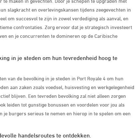
er te maken in gevechten. Door je schepen te upgraden met
hun slagkracht en overlevingskansen tijdens zeegevechten in
eel om succesvol te zijn in zowel verdediging als aanval, en
tieme confrontaties. Zorg ervoor dat je strategisch investeert
uwen en je concurrenten te domineren op de Caribische
ing in je steden om hun tevredenheid hoog te
ten van de bevolking in je steden in Port Royale 4 om hun
eden aan zaken zoals voedsel, huisvesting en werkgelegenheid
tief blijven. Een tevreden bevolking zal niet alleen zorgen
ook leiden tot gunstige bonussen en voordelen voor jou als
an je burgers serieus te nemen en hierop in te spelen om een
volle handelsroutes te ontdekken.