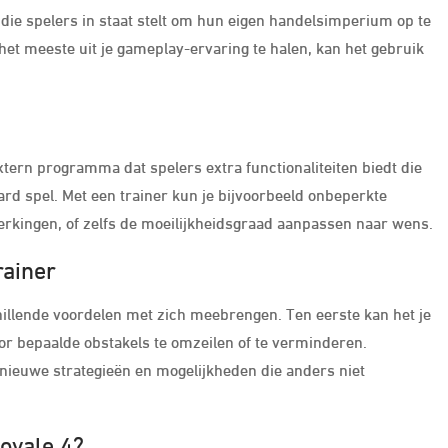
die spelers in staat stelt om hun eigen handelsimperium op te
et meeste uit je gameplay-ervaring te halen, kan het gebruik
xtern programma dat spelers extra functionaliteiten biedt die
rd spel. Met een trainer kun je bijvoorbeeld onbeperkte
erkingen, of zelfs de moeilijkheidsgraad aanpassen naar wens.
rainer
chillende voordelen met zich meebrengen. Ten eerste kan het je
oor bepaalde obstakels te omzeilen of te verminderen.
nieuwe strategieën en mogelijkheden die anders niet
oyale 4?