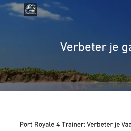
Naar
de
inhoud
gaan
Verbeter je 
Port Royale 4 Trainer: Verbeter je V