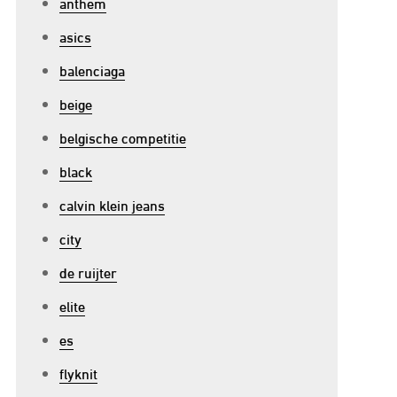
anthem
en
asics
ort
oyale
balenciaga
beige
rainer
belgische competitie
black
calvin klein jeans
city
de ruijter
elite
es
flyknit