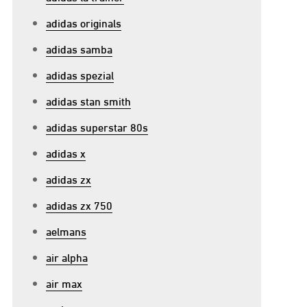
adidas originals
adidas samba
adidas spezial
adidas stan smith
adidas superstar 80s
adidas x
adidas zx
adidas zx 750
p
aelmans
erbeter
air alpha
ameplay
air max
et