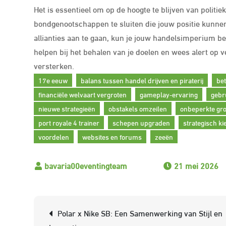
Het is essentieel om op de hoogte te blijven van politi
bondgenootschappen te sluiten die jouw positie kunnen 
allianties aan te gaan, kun je jouw handelsimperium 
helpen bij het behalen van je doelen en wees alert op
versterken.
17e eeuw
balans tussen handel drijven en piraterij
be
financiële welvaart vergroten
gameplay-ervaring
gebr
nieuwe strategieën
obstakels omzeilen
onbeperkte gro
port royale 4 trainer
schepen upgraden
strategisch k
voordelen
websites en forums
zeeën
21 mei 2026
Berichtnavigatie
Polar x Nike SB: Een Samenwerking van Stijl en