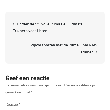
Ontdek
de
Ultiem
Berichtnavigatie
Ontdek de Stijlvolle Puma Cell Ultimate
Prestat
Trainers voor Heren
van
de
Stijlvol sporten met de Puma Final 6 MS
Puma
Trainer
Jago
ST
Sports
Geef een reactie
Het e-mailadres wordt niet gepubliceerd.
Vereiste velden zijn
gemarkeerd met
*
Reactie
*