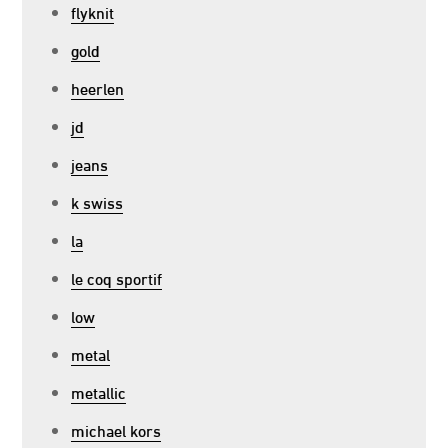
flyknit
gold
heerlen
jd
jeans
k swiss
la
le coq sportif
low
metal
metallic
michael kors