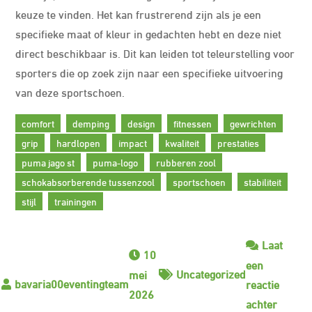
keuze te vinden. Het kan frustrerend zijn als je een
specifieke maat of kleur in gedachten hebt en deze niet
direct beschikbaar is. Dit kan leiden tot teleurstelling voor
sporters die op zoek zijn naar een specifieke uitvoering
van deze sportschoen.
comfort
demping
design
fitnessen
gewrichten
grip
hardlopen
impact
kwaliteit
prestaties
puma jago st
puma-logo
rubberen zool
schokabsorberende tussenzool
sportschoen
stabiliteit
stijl
trainingen
Laat
10
een
Uncategorized
mei
reactie
2026
op
achter