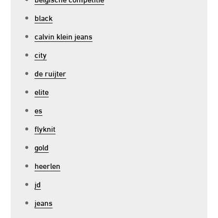
black
calvin klein jeans
city
de ruijter
elite
es
flyknit
gold
heerlen
jd
jeans