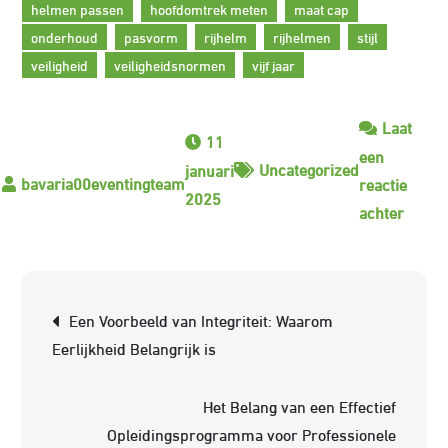
helmen passen
hoofdomtrek meten
maat cap
onderhoud
pasvorm
rijhelm
rijhelmen
stijl
veiligheid
veiligheidsnormen
vijf jaar
Laat
11
een
Uncategorized
januari
reactie
2025
op
achter
Veilig
en
Stijl:
Berichtnavigatie
Een Voorbeeld van Integriteit: Waarom
Alles
Eerlijkheid Belangrijk is
over
Rijhe
Het Belang van een Effectief
voor
Opleidingsprogramma voor Professionele
Ruiter