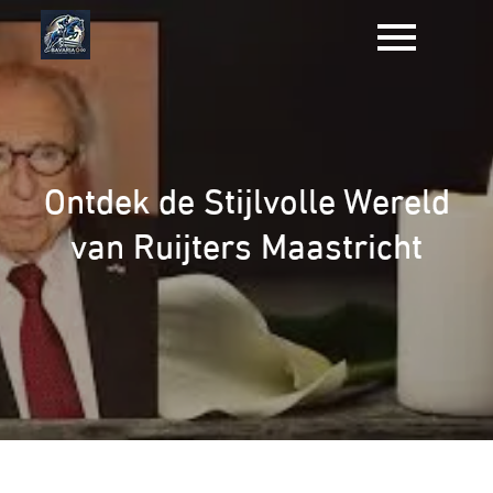
Naar
de
inhoud
gaan
Ontdek de Stijlvolle Wereld
van Ruijters Maastricht