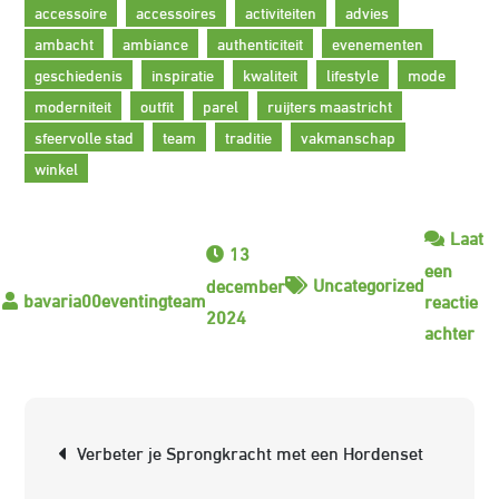
accessoire
accessoires
activiteiten
advies
ambacht
ambiance
authenticiteit
evenementen
geschiedenis
inspiratie
kwaliteit
lifestyle
mode
moderniteit
outfit
parel
ruijters maastricht
sfeervolle stad
team
traditie
vakmanschap
winkel
Laat
13
een
Uncategorized
december
reactie
2024
op
achter
On
de
Sti
Berichtnavigatie
Verbeter je Sprongkracht met een Hordenset
We
va