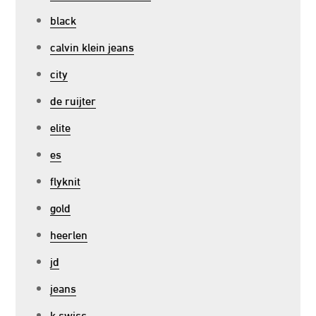
black
calvin klein jeans
city
de ruijter
elite
es
flyknit
gold
heerlen
jd
jeans
k swiss