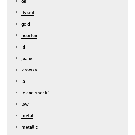
es
flyknit
gold
heerlen
jd
jeans
k swiss
la
le coq sportif
low
metal
metallic