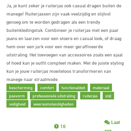
Ja, je kunt zeker je ruiterjas ook casual dragen buiten de
manege! Ruiterjassen zijn vaak veelzijdig en stijlvol
genoeg om te worden gedragen als een trendy
buitenkledingstuk. Combineer je ruiterjas met een paar
jeans en laarzen voor een stoere en casual look, of draag
hem over een jurk voor een meer geraffineerde
uitstraling. Het toevoegen van accessoires zoals een sjaal
of hoed kan je outfit compleet maken. Met de juiste styling
kun je jouw ruiterjas moeiteloos transformeren van
manege naar straatmode.
bescherming
comfort
functionaliteit
materiaal
pasvorm
professionele uitstraling
ruiterjas
stijl
veiligheid
weersomstandigheden
Laat
10
een