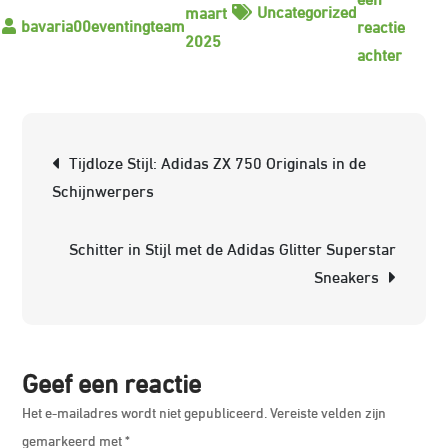
Uncategorized
maart
reactie
2025
op
achter
Alles
wat
je
Berichtnavigatie
Tijdloze Stijl: Adidas ZX 750 Originals in de
moet
Schijnwerpers
weten
over
Schitter in Stijl met de Adidas Glitter Superstar
de
Sneakers
perfec
ruiterj
Geef een reactie
Het e-mailadres wordt niet gepubliceerd.
Vereiste velden zijn
gemarkeerd met
*