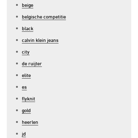
beige
belgische competitie
black
calvin klein jeans
city
de ruijter
elite
es
flyknit
gold
heerlen
jd