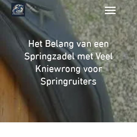
Naar
de
inhoud
gaan
Het Belang van een
Springzadel met Veel
Kniewrong voor
Springruiters