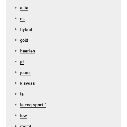
elite
es
flyknit
gold
heerlen
jd
jeans
k swiss
la
le coq sportif
low
metal