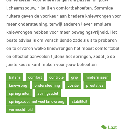
lichaamsbouw, rijstijl en comfortbehoeften. Sommige
ruiters geven de voorkeur aan bredere kniewrongen voor
meer ondersteuning, terwijl anderen liever smallere
kniewrongen hebben voor meer bewegingsvrijheid. Het
beste advies is om verschillende zadels uit te proberen
en te ervaren welke kniewrongen het meest comfortabel
en effectief aanvoelen tijdens het springen, zodat je de
juiste keuze kunt maken voor jouw behoeften.
balans
comfort
controle
grip
hindernissen
kniewrong
ondersteuning
positie
prestaties
springruiter
springzadel
springzadel met veel kniewrong
stabiliteit
vermoeidheid
Laat