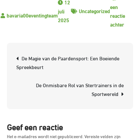
12
een
Uncategorized
juli
reactie
2025
op
achter
Het
Belang
van
Berichtnavigatie
De Magie van de Paardensport: Een Boeiende
een
Spreekbeurt
Spring
met
De Onmisbare Rol van Stertrainers in de
Veel
Sportwereld
Kniewr
voor
Springr
Geef een reactie
Het e-mailadres wordt niet gepubliceerd.
Vereiste velden zijn