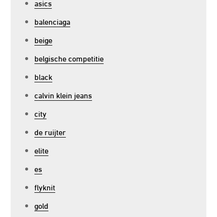
asics
balenciaga
beige
belgische competitie
black
calvin klein jeans
city
de ruijter
elite
es
flyknit
gold