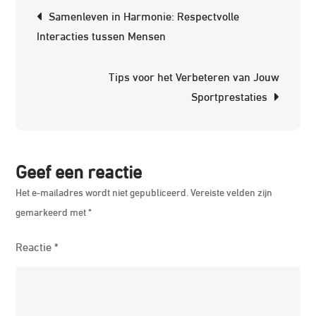
Berichtnavigatie
Samenleven in Harmonie: Respectvolle
Het
Interacties tussen Mensen
Bel
van
Tips voor het Verbeteren van Jouw
Tea
Sportprestaties
in
Proj
Geef een reactie
Het e-mailadres wordt niet gepubliceerd.
Vereiste velden zijn
gemarkeerd met
*
Reactie
*