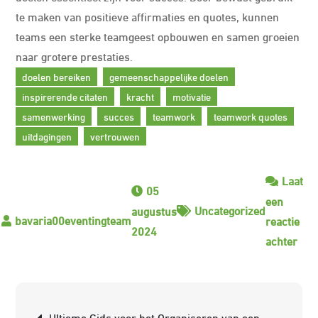
te maken van positieve affirmaties en quotes, kunnen
teams een sterke teamgeest opbouwen en samen groeien
naar grotere prestaties.
doelen bereiken
gemeenschappelijke doelen
inspirerende citaten
kracht
motivatie
samenwerking
succes
teamwork
teamwork quotes
uitdagingen
vertrouwen
Laat
05
een
Uncategorized
augustus
reactie
2024
op
achter
Ins
Tea
Cita
Berichtnavigatie
Ultieme Gids voor het Organiseren van een