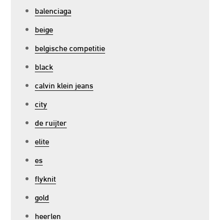
balenciaga
beige
belgische competitie
black
calvin klein jeans
city
de ruijter
elite
es
flyknit
gold
heerlen