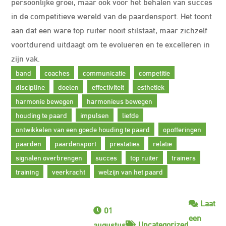
persoonlijke groei, maar ook voor het behalen van succes
in de competitieve wereld van de paardensport. Het toont
aan dat een ware top ruiter nooit stilstaat, maar zichzelf
voortdurend uitdaagt om te evolueren en te excelleren in
zijn vak.
band
coaches
communicatie
competitie
discipline
doelen
effectiviteit
esthetiek
harmonie bewegen
harmonieus bewegen
houding te paard
impulsen
liefde
ontwikkelen van een goede houding te paard
opofferingen
paarden
paardensport
prestaties
relatie
signalen overbrengen
succes
top ruiter
trainers
training
veerkracht
welzijn van het paard
Laat
01
een
Uncategorized
augustus