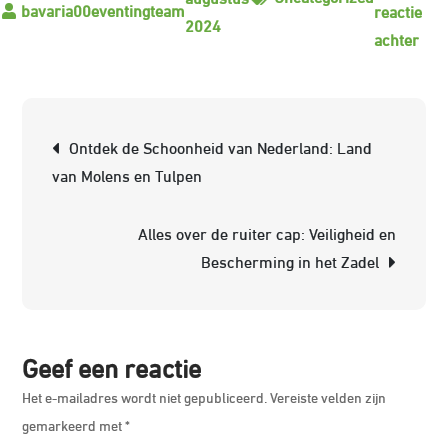
reactie
2024
op
achter
De
Weg
naa
Berichtnavigatie
Ontdek de Schoonheid van Nederland: Land
Suc
van Molens en Tulpen
Het
Pad
Alles over de ruiter cap: Veiligheid en
van
Bescherming in het Zadel
een
Topr
Geef een reactie
Het e-mailadres wordt niet gepubliceerd.
Vereiste velden zijn
gemarkeerd met
*