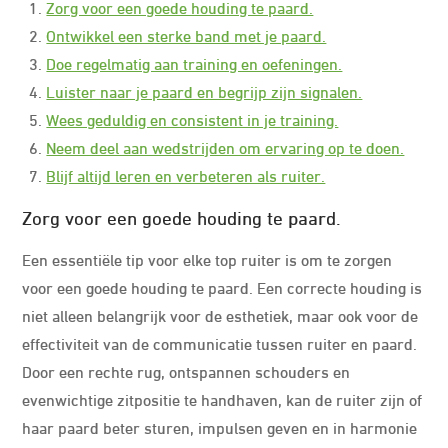
Zorg voor een goede houding te paard.
Ontwikkel een sterke band met je paard.
Doe regelmatig aan training en oefeningen.
Luister naar je paard en begrijp zijn signalen.
Wees geduldig en consistent in je training.
Neem deel aan wedstrijden om ervaring op te doen.
Blijf altijd leren en verbeteren als ruiter.
Zorg voor een goede houding te paard.
Een essentiële tip voor elke top ruiter is om te zorgen
voor een goede houding te paard. Een correcte houding is
niet alleen belangrijk voor de esthetiek, maar ook voor de
effectiviteit van de communicatie tussen ruiter en paard.
Door een rechte rug, ontspannen schouders en
evenwichtige zitpositie te handhaven, kan de ruiter zijn of
haar paard beter sturen, impulsen geven en in harmonie