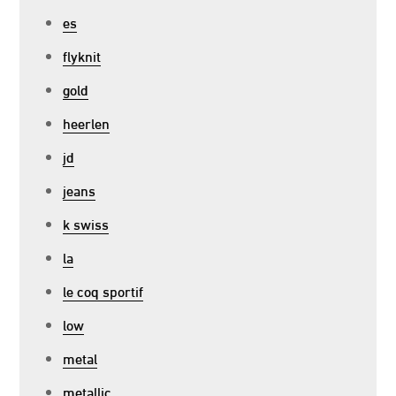
es
flyknit
gold
heerlen
jd
jeans
k swiss
la
le coq sportif
low
metal
metallic