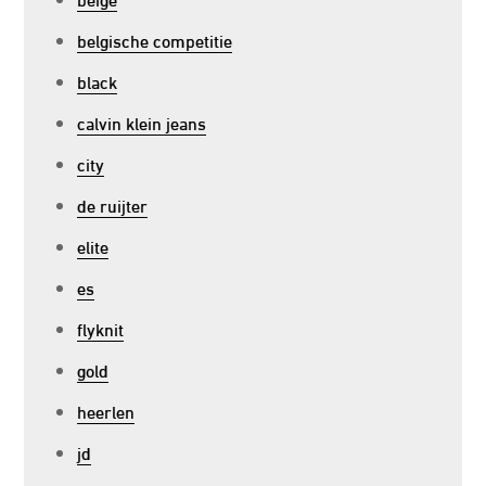
belgische competitie
black
calvin klein jeans
city
de ruijter
elite
es
flyknit
gold
heerlen
jd