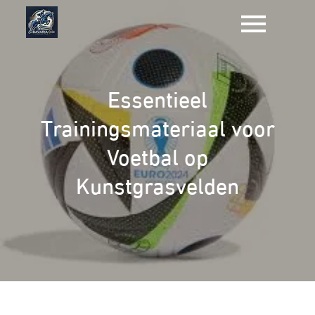
Naar
de
inhoud
gaan
Essentieel
Trainingsmateriaal voor
Voetbal op
Kunstgrasvelden