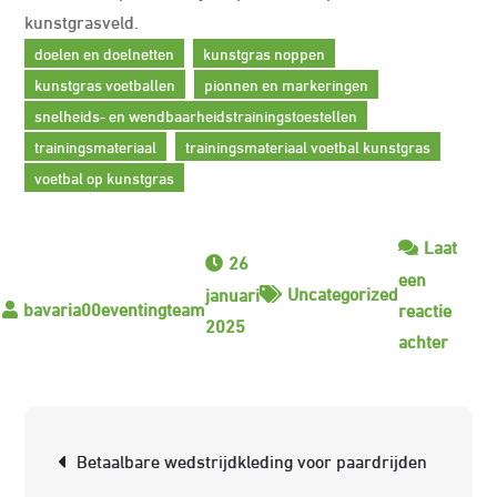
kunstgrasveld.
doelen en doelnetten
kunstgras noppen
kunstgras voetballen
pionnen en markeringen
snelheids- en wendbaarheidstrainingstoestellen
trainingsmateriaal
trainingsmateriaal voetbal kunstgras
voetbal op kunstgras
Laat
26
een
Uncategorized
januari
reactie
2025
op
achter
Essent
Traini
voor
Berichtnavigatie
Betaalbare wedstrijdkleding voor paardrijden
Voetba
op