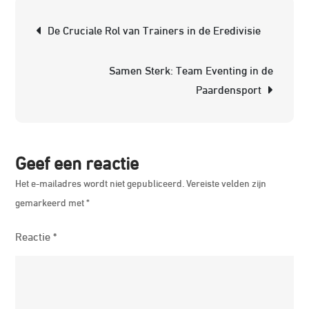
de
Berichtnavigatie
De Cruciale Rol van Trainers in de Eredivisie
Rui
Be
Samen Sterk: Team Eventing in de
en
Paardensport
Co
in
de
Rui
Geef een reactie
Het e-mailadres wordt niet gepubliceerd.
Vereiste velden zijn
gemarkeerd met
*
Reactie
*