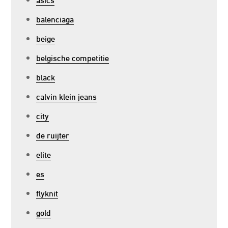
balenciaga
beige
belgische competitie
black
calvin klein jeans
city
de ruijter
elite
es
flyknit
gold