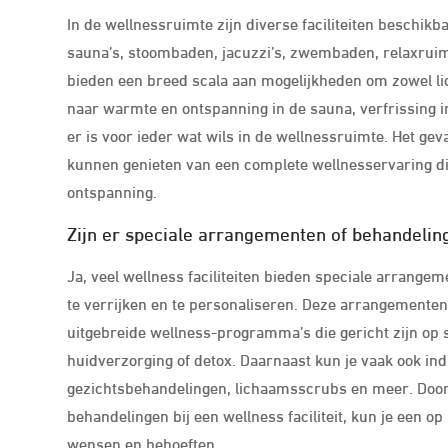
In de wellnessruimte zijn diverse faciliteiten beschikb
sauna’s, stoombaden, jacuzzi’s, zwembaden, relaxruimt
bieden een breed scala aan mogelijkheden om zowel lich
naar warmte en ontspanning in de sauna, verfrissing in
er is voor ieder wat wils in de wellnessruimte. Het gev
kunnen genieten van een complete wellnesservaring di
ontspanning.
Zijn er speciale arrangementen of behandelin
Ja, veel wellness faciliteiten bieden speciale arrange
te verrijken en te personaliseren. Deze arrangemente
uitgebreide wellness-programma’s die gericht zijn op 
huidverzorging of detox. Daarnaast kun je vaak ook in
gezichtsbehandelingen, lichaamsscrubs en meer. Doo
behandelingen bij een wellness faciliteit, kun je een o
wensen en behoeften.