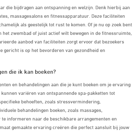
aar die bijdragen aan ontspanning en welzijn. Denk hierbij aan
es, massagesalons en fitnessapparatuur. Deze faciliteiten
amelijk als geestelijk tot rust te komen. Of je nu op zoek bent
 het zwembad of juist actief wilt bewegen in de fitnessruimte,
arieerde aanbod van faciliteiten zorgt ervoor dat bezoekers
e gericht is op het bevorderen van gezondheid en
gen die ik kan boeken?
menten en behandelingen aan die je kunt boeken om je ervaring
n kunnen variëren van ontspannende spa-pakketten tot
specifieke behoeften, zoals stressvermindering,
dividuele behandelingen boeken, zoals massages,
r te informeren naar de beschikbare arrangementen en
p maat gemaakte ervaring creëren die perfect aansluit bij jouw