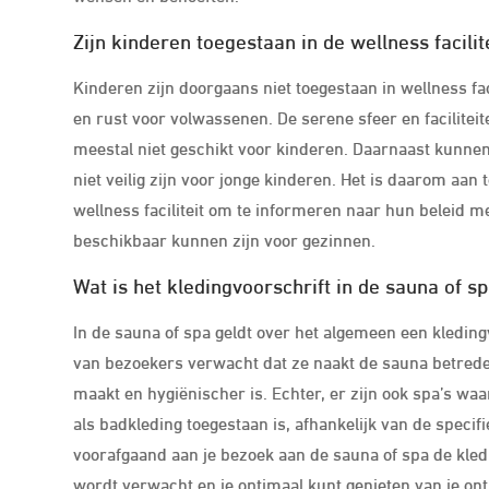
Zijn kinderen toegestaan in de wellness facilit
Kinderen zijn doorgaans niet toegestaan in wellness fa
en rust voor volwassenen. De serene sfeer en facilite
meestal niet geschikt voor kinderen. Daarnaast kunne
niet veilig zijn voor jonge kinderen. Het is daarom aa
wellness faciliteit om te informeren naar hun beleid me
beschikbaar kunnen zijn voor gezinnen.
Wat is het kledingvoorschrift in de sauna of s
In de sauna of spa geldt over het algemeen een kleding
van bezoekers verwacht dat ze naakt de sauna betrede
maakt en hygiënischer is. Echter, er zijn ook spa’s wa
als badkleding toegestaan is, afhankelijk van de specifi
voorafgaand aan je bezoek aan de sauna of spa de kledi
wordt verwacht en je optimaal kunt genieten van je on