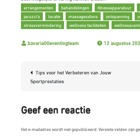
arrangementen
behandelingen
fitnessapparatuur
jacuzzi's
locatie
massagesalons
ontspanning
o
stressvermindering
wellness faciliteiten
wellnesscen
12 augustus 20
Berichtnavigatie
Tips voor het Verbeteren van Jouw
Sportprestaties
Geef een reactie
Het e-mailadres wordt niet gepubliceerd.
Vereiste velden zijn