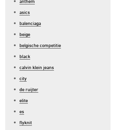
anthem
asics
balenciaga
beige
p
belgische competitie
ntspannen
n
black
enieten:
calvin klein jeans
e
city
oordelen
an
de ruijter
ellness
elite
ciliteiten
es
flyknit