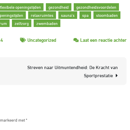
flexibele openingstijden
gezondheid
gezondheidsvoordelen
peningstijden
relaxruimtes
sauna's
spa
stoombaden
trum
zelfzorg
zwembaden
o
24
Uncategorized
Laat een reactie achter
O
e
G
Streven naar Uitmuntendheid: De Kracht van
D
Sportprestatie
V
v
W
Fa
 gemarkeerd met
*