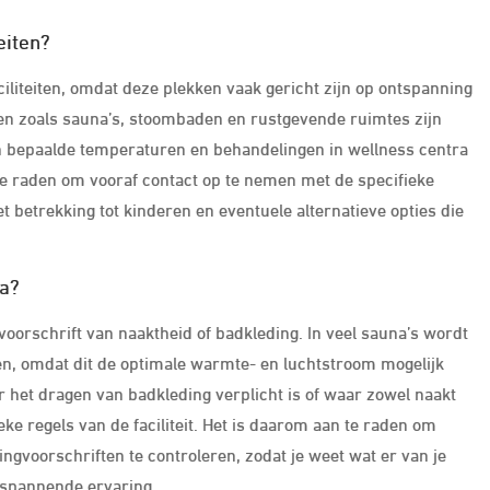
eiten?
ciliteiten, omdat deze plekken vaak gericht zijn op ontspanning
iten zoals sauna’s, stoombaden en rustgevende ruimtes zijn
n bepaalde temperaturen en behandelingen in wellness centra
n te raden om vooraf contact op te nemen met de specifieke
t betrekking tot kinderen en eventuele alternatieve opties die
pa?
voorschrift van naaktheid of badkleding. In veel sauna’s wordt
n, omdat dit de optimale warmte- en luchtstroom mogelijk
ar het dragen van badkleding verplicht is of waar zowel naakt
eke regels van de faciliteit. Het is daarom aan te raden om
ngvoorschriften te controleren, zodat je weet wat er van je
tspannende ervaring.