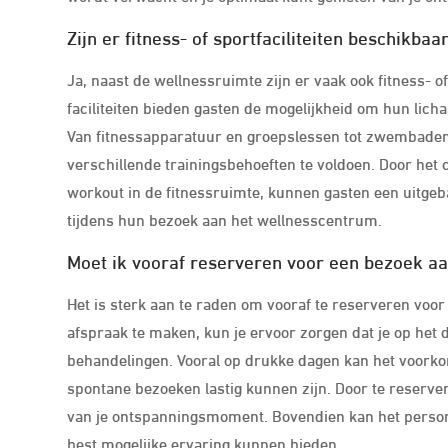
Zijn er fitness- of sportfaciliteiten beschikba
Ja, naast de wellnessruimte zijn er vaak ook fitness- o
faciliteiten bieden gasten de mogelijkheid om hun lich
Van fitnessapparatuur en groepslessen tot zwembaden 
verschillende trainingsbehoeften te voldoen. Door he
workout in de fitnessruimte, kunnen gasten een uitge
tijdens hun bezoek aan het wellnesscentrum.
Moet ik vooraf reserveren voor een bezoek aan
Het is sterk aan te raden om vooraf te reserveren voor
afspraak te maken, kun je ervoor zorgen dat je op het do
behandelingen. Vooral op drukke dagen kan het voorkom
spontane bezoeken lastig kunnen zijn. Door te reserver
van je ontspanningsmoment. Bovendien kan het persone
best mogelijke ervaring kunnen bieden.