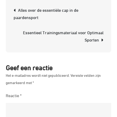
Adidas
Berichtnavigatie
Alles over de essentiële cap in de
Supersta
paardensport
Sneakers
voor
Essentieel Trainingsmateriaal voor Optimaal
de
Sporten
Kleinsten
Geef een reactie
Het e-mailadres wordt niet gepubliceerd.
Vereiste velden zijn
gemarkeerd met
*
Reactie
*