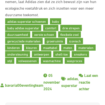
nemen, laat Adidas zien dat ze zich bewust zijn van hun
ecologische voetafdruk en zich inzetten voor een meer
duurzame toekomst.
adidas superstar schoenen
baby
baby adidas superstar
comfort
drie strepen
duurzaamheid
eerste schoen
flexibele zool
gerecyclede materialen
groeiruimte
iconisch
kinderen
kleuren
maattabel
maten
materialen
ondersteuning
ontwerpen
shell-toe
sneakers
stijl
volwassenen
wasmachine
wasproces
05
Laat een
adidas
,
november
reactie
superstar
op
2024
achter
Schattige
Baby