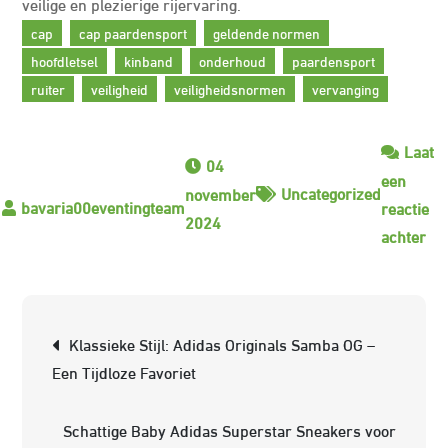
veilige en plezierige rijervaring.
cap
cap paardensport
geldende normen
hoofdletsel
kinband
onderhoud
paardensport
ruiter
veiligheid
veiligheidsnormen
vervanging
Laat
04
een
Uncategorized
november
reactie
2024
op
achter
All
ov
de
Berichtnavigatie
Klassieke Stijl: Adidas Originals Samba OG –
ess
Een Tijdloze Favoriet
ca
in
Schattige Baby Adidas Superstar Sneakers voor
de