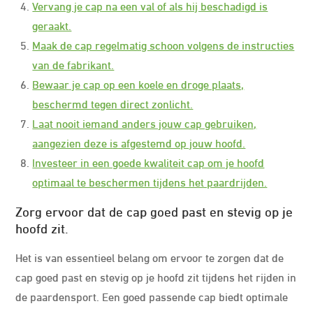
Vervang je cap na een val of als hij beschadigd is
geraakt.
Maak de cap regelmatig schoon volgens de instructies
van de fabrikant.
Bewaar je cap op een koele en droge plaats,
beschermd tegen direct zonlicht.
Laat nooit iemand anders jouw cap gebruiken,
aangezien deze is afgestemd op jouw hoofd.
Investeer in een goede kwaliteit cap om je hoofd
optimaal te beschermen tijdens het paardrijden.
Zorg ervoor dat de cap goed past en stevig op je
hoofd zit.
Het is van essentieel belang om ervoor te zorgen dat de
cap goed past en stevig op je hoofd zit tijdens het rijden in
de paardensport. Een goed passende cap biedt optimale