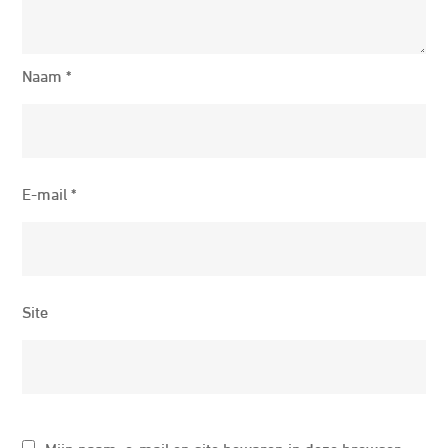
Naam
*
E-mail
*
Site
Mijn naam, e-mail en site bewaren in deze browser