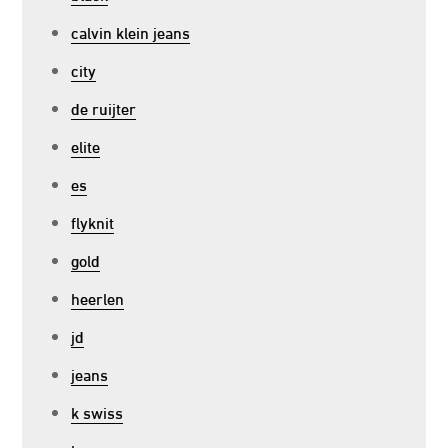
calvin klein jeans
city
de ruijter
elite
es
flyknit
gold
heerlen
jd
jeans
k swiss