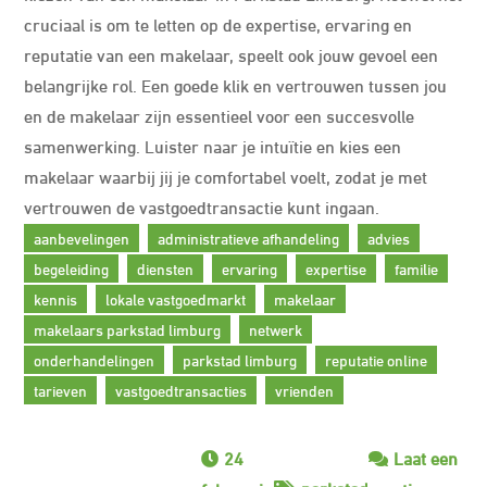
cruciaal is om te letten op de expertise, ervaring en
reputatie van een makelaar, speelt ook jouw gevoel een
belangrijke rol. Een goede klik en vertrouwen tussen jou
en de makelaar zijn essentieel voor een succesvolle
samenwerking. Luister naar je intuïtie en kies een
makelaar waarbij jij je comfortabel voelt, zodat je met
vertrouwen de vastgoedtransactie kunt ingaan.
aanbevelingen
administratieve afhandeling
advies
begeleiding
diensten
ervaring
expertise
familie
kennis
lokale vastgoedmarkt
makelaar
makelaars parkstad limburg
netwerk
onderhandelingen
parkstad limburg
reputatie online
tarieven
vastgoedtransacties
vrienden
24
Laat een