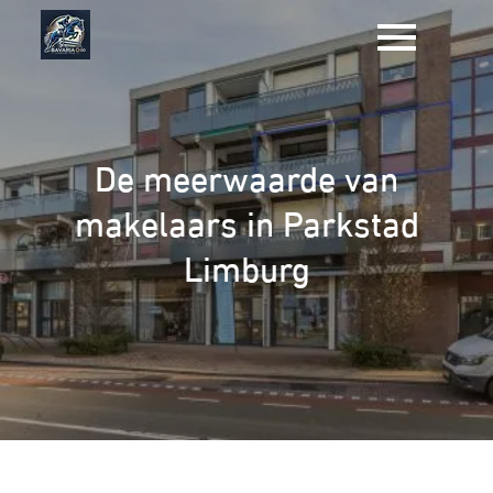
Naar
de
inhoud
gaan
De meerwaarde van
makelaars in Parkstad
Limburg