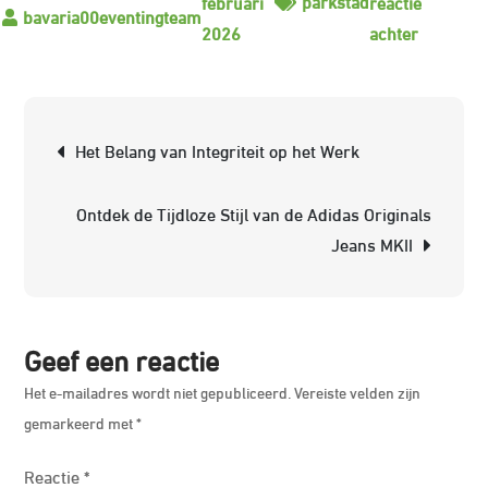
parkstad
februari
reactie
op
2026
achter
De
meerwaa
van
Berichtnavigatie
Het Belang van Integriteit op het Werk
makelaar
in
Ontdek de Tijdloze Stijl van de Adidas Originals
Parkstad
Jeans MKII
Limburg
Geef een reactie
Het e-mailadres wordt niet gepubliceerd.
Vereiste velden zijn
gemarkeerd met
*
Reactie
*