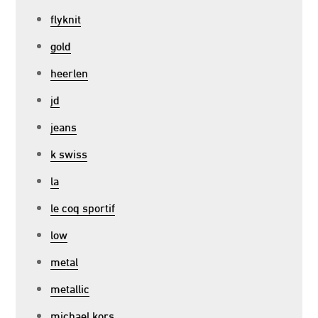
flyknit
gold
heerlen
jd
jeans
k swiss
la
le coq sportif
low
metal
metallic
michael kors