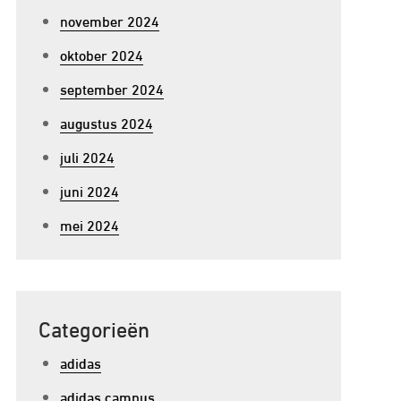
e
november 2024
ijdloze
oktober 2024
ijl
september 2024
an
e
augustus 2024
didas
juli 2024
riginals
eans
juni 2024
KII
mei 2024
Categorieën
adidas
adidas campus