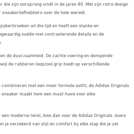
 die zijn oorsprong vindt in de jaren 80. Met zijn retro design
er sneakerliefhebbers over de hele wereld.
ijkerbroeken uit die tijd en heeft een slanke en
ogwaardig suède met contrasterende details en de
.
rt en de duurzaamheid. De zachte voering en dempende
ijl de rubberen loopzool grip biedt op verschillende
ilt combineren met een meer formele outfit, de Adidas Originals
deze sneaker maakt hem een must-have voor elke
t een moderne twist, kies dan voor de Adidas Originals Jeans
n je verzekerd van stijl en comfort bij elke stap die je zet.