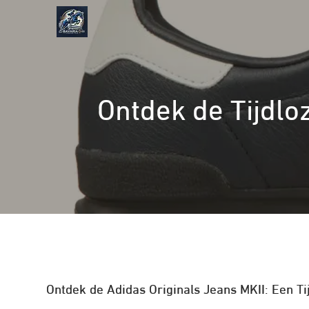
Naar
de
inhoud
gaan
Ontdek de Tijdloz
Ontdek de Adidas Originals Jeans MKII: Een Ti