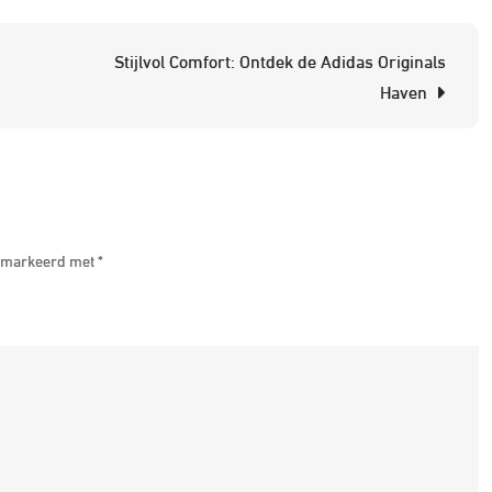
d
T
Stijlvol Comfort: Ontdek de Adidas Originals
St
Haven
v
d
A
O
J
 gemarkeerd met
*
M