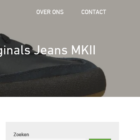
OVER ONS
CONTACT
iginals Jeans MKII
Zoeken