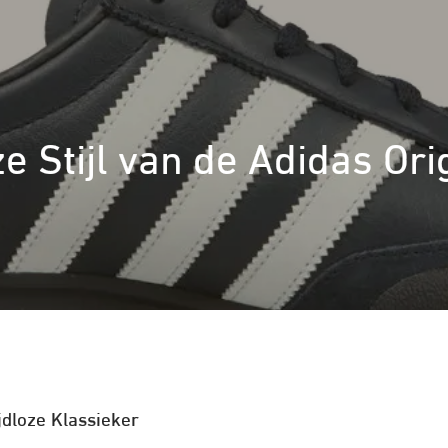
e Stijl van de Adidas Or
jdloze Klassieker