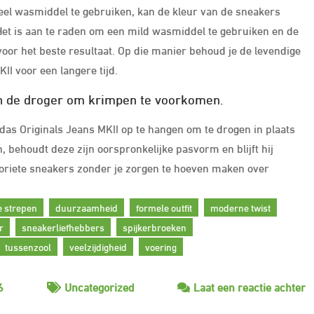
eel wasmiddel te gebruiken, kan de kleur van de sneakers
 Het is aan te raden om een mild wasmiddel te gebruiken en de
voor het beste resultaat. Op die manier behoud je de levendige
II voor een langere tijd.
in de droger om krimpen te voorkomen.
as Originals Jeans MKII op te hangen om te drogen in plaats
, behoudt deze zijn oorspronkelijke pasvorm en blijft hij
voriete sneakers zonder je zorgen te hoeven maken over
e strepen
duurzaamheid
formele outfit
moderne twist
r
sneakerliefhebbers
spijkerbroeken
tussenzool
veelzijdigheid
voering
o
6
Uncategorized
Laat een reactie achter
O