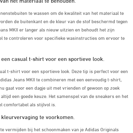
 van het materiaal te behouden.
nnenstebuiten te wassen om de kwaliteit van het materiaal te
orden de buitenkant en de kleur van de stof beschermd tegen
eans MKII er langer als nieuw uitzien en behoudt het zijn
el te controleren voor specifieke wasinstructies om ervoor te
een casual t-shirt voor een sportieve look.
l t-shirt voor een sportieve look. Deze tip is perfect voor een
e Adidas Jeans MKII te combineren met een eenvoudig t-shirt,
e nu gaat voor een dagje uit met vrienden of gewoon op zoek
 altijd een goede keuze. Het samenspel van de sneakers en het
 comfortabel als stijlvol is.
 kleurvervaging te voorkomen.
te vermijden bij het schoonmaken van je Adidas Originals