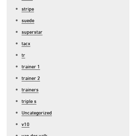
stripe
suede
superstar
tacx
tr
trainer 1
trainer 2
trainers
triple s
Uncategorized
v10
van der valk