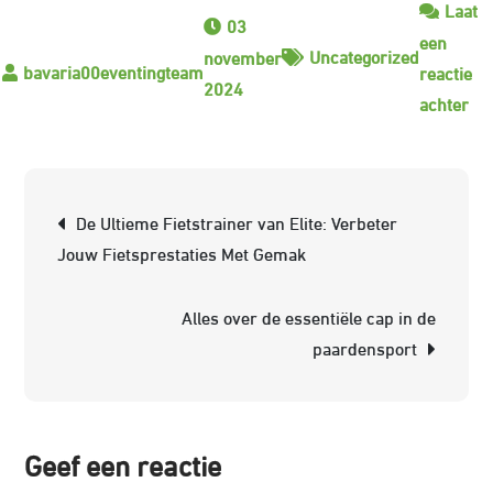
Laat
03
een
Uncategorized
november
reactie
2024
op
achter
Kla
Stij
Ad
Berichtnavigatie
De Ultieme Fietstrainer van Elite: Verbeter
Ori
Jouw Fietsprestaties Met Gemak
Sa
OG
Alles over de essentiële cap in de
–
paardensport
Ee
Tij
Fav
Geef een reactie