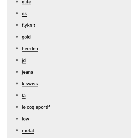
elite
es
flyknit
gold
heerlen
jd
jeans
k swiss
la
le coq sportif
low
metal