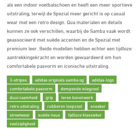
als een indoor voetbalschoen en heeft een meer sportieve
uitstraling, terwijl de Spezial meer gericht is op casual
wear met een retro design. Qua materialen en details
kunnen ze ook verschillen, waarbij de Samba vaak wordt
geassocieerd met suède accenten en de Spezial met
premium leer. Beide modellen hebben echter een tijdloze
aantrekkingskracht en worden gewaardeerd om hun
comfortabele pasvorm en iconische uitstraling.
3-stripes
adidas originals samba og
adidas-logo
comfortabele pasvorm
dempende inlegzool
duurzaamheid
grip
leren bovenwerk
retro uitstraling
rubberen loopzool
sneaker
streetwear
suède neus
tijdloze klassieker
veelzijdigheid