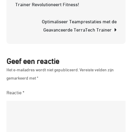
Trainer Revolutioneert Fitness!
LT:
De
Optimaliseer Teamprestaties met de
Ideale
Geavanceerde TerraTech Trainer
Hardlo
met
Lichtg
Design
Geef een reactie
Het e-mailadres wordt niet gepubliceerd.
Vereiste velden zijn
gemarkeerd met
*
Reactie
*