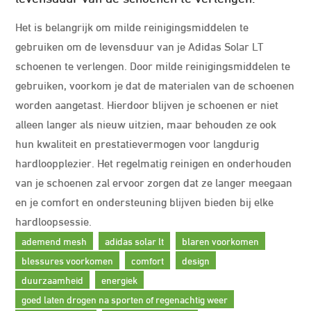
Het is belangrijk om milde reinigingsmiddelen te
gebruiken om de levensduur van je Adidas Solar LT
schoenen te verlengen. Door milde reinigingsmiddelen te
gebruiken, voorkom je dat de materialen van de schoenen
worden aangetast. Hierdoor blijven je schoenen er niet
alleen langer als nieuw uitzien, maar behouden ze ook
hun kwaliteit en prestatievermogen voor langdurig
hardloopplezier. Het regelmatig reinigen en onderhouden
van je schoenen zal ervoor zorgen dat ze langer meegaan
en je comfort en ondersteuning blijven bieden bij elke
hardloopsessie.
ademend mesh
adidas solar lt
blaren voorkomen
blessures voorkomen
comfort
design
duurzaamheid
energiek
goed laten drogen na sporten of regenachtig weer