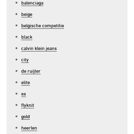
balenciaga
beige
belgische competitie
black
calvin klein jeans
city
de ruijter
elite
es
flyknit
gold
heerlen