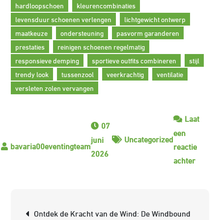
hardloopschoen
kleurencombinaties
levensduur schoenen verlengen
lichtgewicht ontwerp
maatkeuze
ondersteuning
pasvorm garanderen
prestaties
reinigen schoenen regelmatig
responsieve demping
sportieve outfits combineren
stijl
trendy look
tussenzool
veerkrachtig
ventilatie
versleten zolen vervangen
Laat
07
een
Uncategorized
juni
reactie
2026
op
achter
Ontdek
de
Adidas
Berichtnavigatie
Ontdek de Kracht van de Wind: De Windbound
Solar