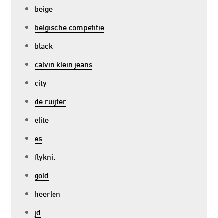
beige
belgische competitie
black
calvin klein jeans
city
de ruijter
elite
es
flyknit
gold
heerlen
jd