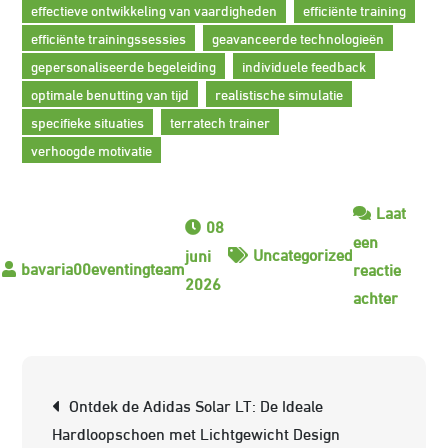
effectieve ontwikkeling van vaardigheden
efficiënte training
efficiënte trainingssessies
geavanceerde technologieën
gepersonaliseerde begeleiding
individuele feedback
optimale benutting van tijd
realistische simulatie
specifieke situaties
terratech trainer
verhoogde motivatie
Laat
08
een
Uncategorized
juni
reactie
2026
op
achter
Optima
Teampr
met
Berichtnavigatie
Ontdek de Adidas Solar LT: De Ideale
de
Hardloopschoen met Lichtgewicht Design
Geavan