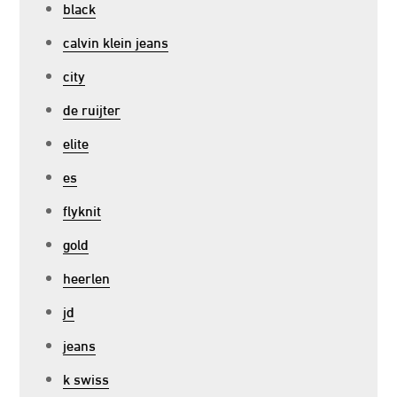
black
calvin klein jeans
city
de ruijter
elite
es
flyknit
gold
heerlen
jd
jeans
k swiss