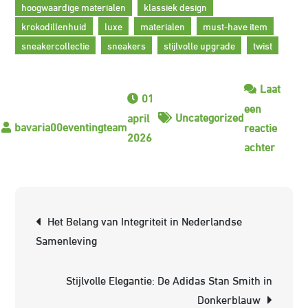
hoogwaardige materialen
klassiek design
krokodillenhuid
luxe
materialen
must-have item
sneakercollectie
sneakers
stijlvolle upgrade
twist
Laat
01
een
Uncategorized
april
reactie
2026
op
achter
Adidas
Stan
Smith
Berichtnavigatie
Het Belang van Integriteit in Nederlandse
met
Samenleving
Luxe
Krokod
Stijlvolle Elegantie: De Adidas Stan Smith in
Een
Donkerblauw
Stijlvol