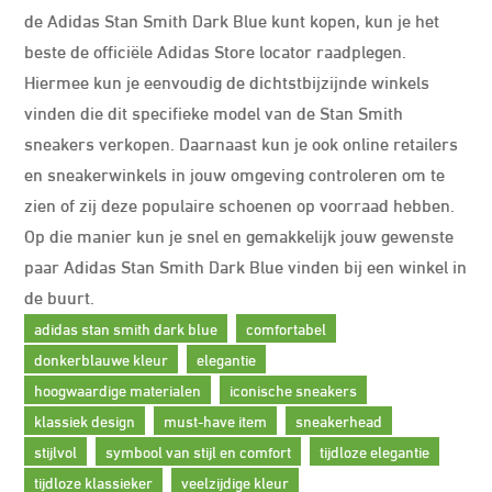
de Adidas Stan Smith Dark Blue kunt kopen, kun je het
beste de officiële Adidas Store locator raadplegen.
Hiermee kun je eenvoudig de dichtstbijzijnde winkels
vinden die dit specifieke model van de Stan Smith
sneakers verkopen. Daarnaast kun je ook online retailers
en sneakerwinkels in jouw omgeving controleren om te
zien of zij deze populaire schoenen op voorraad hebben.
Op die manier kun je snel en gemakkelijk jouw gewenste
paar Adidas Stan Smith Dark Blue vinden bij een winkel in
de buurt.
adidas stan smith dark blue
comfortabel
donkerblauwe kleur
elegantie
hoogwaardige materialen
iconische sneakers
klassiek design
must-have item
sneakerhead
stijlvol
symbool van stijl en comfort
tijdloze elegantie
tijdloze klassieker
veelzijdige kleur