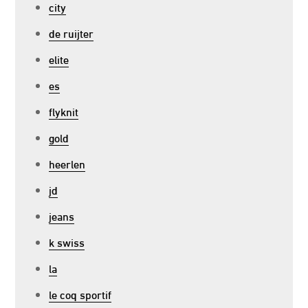
city
de ruijter
elite
es
flyknit
gold
heerlen
jd
jeans
k swiss
la
le coq sportif