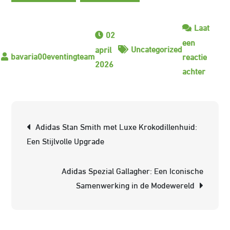
Laat
02
een
Uncategorized
april
reactie
2026
op
achter
Stijlvol
Elegant
De
Berichtnavigatie
Adidas Stan Smith met Luxe Krokodillenhuid:
Adidas
Een Stijlvolle Upgrade
Stan
Smith
Adidas Spezial Gallagher: Een Iconische
in
Samenwerking in de Modewereld
Donke