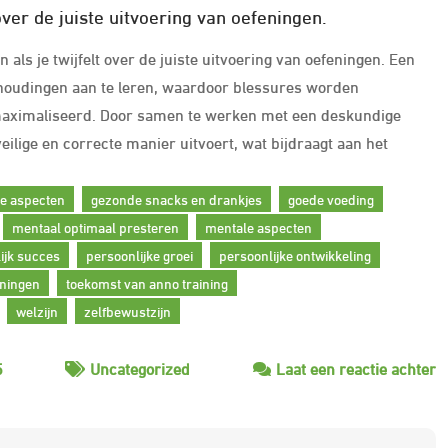
over de juiste uitvoering van oefeningen.
 als je twijfelt over de juiste uitvoering van oefeningen. Een
 houdingen aan te leren, waardoor blessures worden
gemaximaliseerd. Door samen te werken met een deskundige
veilige en correcte manier uitvoert, wat bijdraagt aan het
e aspecten
gezonde snacks en drankjes
goede voeding
mentaal optimaal presteren
mentale aspecten
ijk succes
persoonlijke groei
persoonlijke ontwikkeling
iningen
toekomst van anno training
welzijn
zelfbewustzijn
o
5
Uncategorized
Laat een reactie achter
D
O