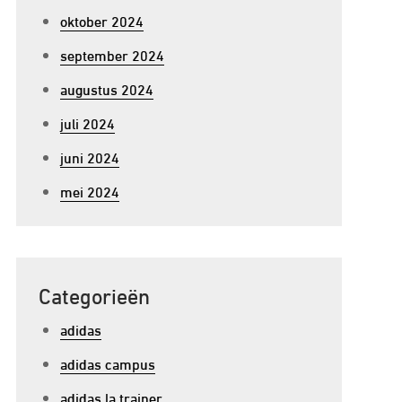
oktober 2024
september 2024
augustus 2024
juli 2024
juni 2024
mei 2024
Categorieën
p
adidas
e
adidas campus
pkomst
adidas la trainer