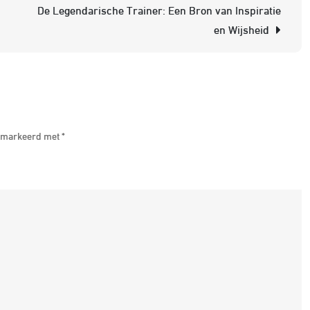
v
De Legendarische Trainer: Een Bron van Inspiratie
d
en Wijsheid
A
T
B
v
P
 gemarkeerd met
*
G
e
S