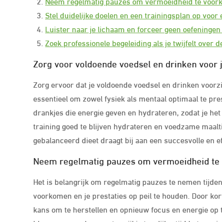
Neem regelmatig pauzes om vermoeidheid te voorko
Stel duidelijke doelen en een trainingsplan op voor 
Luister naar je lichaam en forceer geen oefeningen
Zoek professionele begeleiding als je twijfelt over d
Zorg voor voldoende voedsel en drinken voor j
Zorg ervoor dat je voldoende voedsel en drinken voorzi
essentieel om zowel fysiek als mentaal optimaal te pre
drankjes die energie geven en hydrateren, zodat je het 
training goed te blijven hydrateren en voedzame maalt
gebalanceerd dieet draagt bij aan een succesvolle en e
Neem regelmatig pauzes om vermoeidheid te v
Het is belangrijk om regelmatig pauzes te nemen tijde
voorkomen en je prestaties op peil te houden. Door kor
kans om te herstellen en opnieuw focus en energie op 