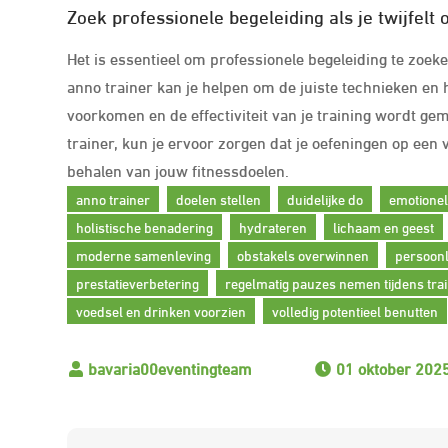
Zoek professionele begeleiding als je twijfelt 
Het is essentieel om professionele begeleiding te zoeken
anno trainer kan je helpen om de juiste technieken en
voorkomen en de effectiviteit van je training wordt 
trainer, kun je ervoor zorgen dat je oefeningen op een 
behalen van jouw fitnessdoelen.
anno trainer
doelen stellen
duidelijke do
emotionel
holistische benadering
hydrateren
lichaam en geest
moderne samenleving
obstakels overwinnen
persoonl
prestatieverbetering
regelmatig pauzes nemen tijdens tra
voedsel en drinken voorzien
volledig potentieel benutten
01 oktober 202