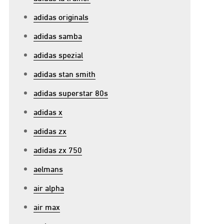
an
e
adidas originals
nno
adidas samba
rainer:
adidas spezial
egeleiding
oor
adidas stan smith
ersoonlijke
adidas superstar 80s
roei
adidas x
n
ucces
adidas zx
adidas zx 750
aelmans
air alpha
air max