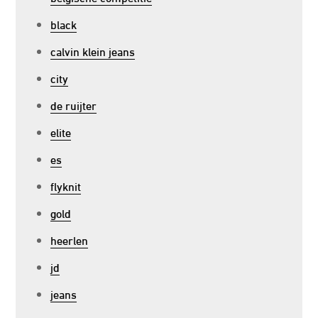
black
calvin klein jeans
city
de ruijter
elite
es
flyknit
gold
heerlen
jd
jeans