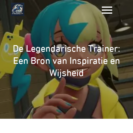
Naar
de
inhoud
gaan
De Legendarische Trainer:
Een Bron van Inspiratie en
Wijsheid