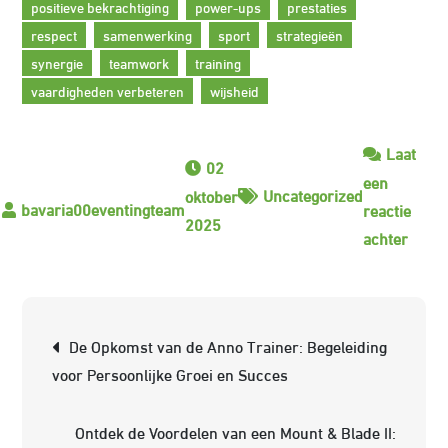
positieve bekrachtiging
power-ups
prestaties
respect
samenwerking
sport
strategieën
synergie
teamwork
training
vaardigheden verbeteren
wijsheid
Laat
02
een
Uncategorized
oktober
reactie
2025
op
achter
De
Legen
Train
Berichtnavigatie
De Opkomst van de Anno Trainer: Begeleiding
Een
voor Persoonlijke Groei en Succes
Bron
van
Ontdek de Voordelen van een Mount & Blade II:
Inspir