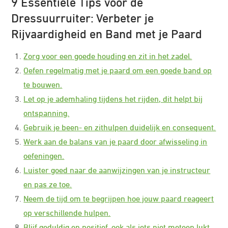
9 Essentiële Tips voor de
Dressuurruiter: Verbeter je
Rijvaardigheid en Band met je Paard
Zorg voor een goede houding en zit in het zadel.
Oefen regelmatig met je paard om een goede band op
te bouwen.
Let op je ademhaling tijdens het rijden, dit helpt bij
ontspanning.
Gebruik je been- en zithulpen duidelijk en consequent.
Werk aan de balans van je paard door afwisseling in
oefeningen.
Luister goed naar de aanwijzingen van je instructeur
en pas ze toe.
Neem de tijd om te begrijpen hoe jouw paard reageert
op verschillende hulpen.
Blijf geduldig en positief, ook als iets niet meteen lukt.