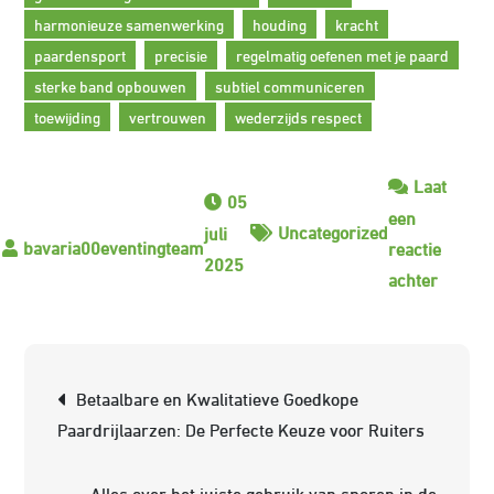
harmonieuze samenwerking
houding
kracht
paardensport
precisie
regelmatig oefenen met je paard
sterke band opbouwen
subtiel communiceren
toewijding
vertrouwen
wederzijds respect
Laat
05
een
Uncategorized
juli
reactie
2025
op
achter
De
Elegant
Wereld
Berichtnavigatie
Betaalbare en Kwalitatieve Goedkope
van
Paardrijlaarzen: De Perfecte Keuze voor Ruiters
de
Dressu
Alles over het juiste gebruik van sporen in de
Ruiter