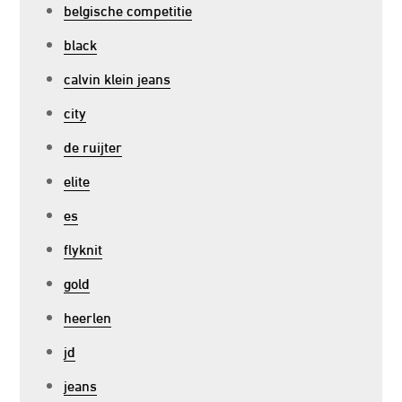
belgische competitie
black
calvin klein jeans
city
de ruijter
elite
es
flyknit
gold
heerlen
jd
jeans