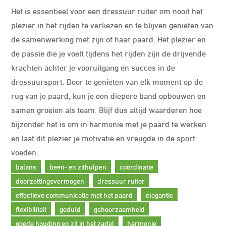
Het is essentieel voor een dressuur ruiter om nooit het
plezier in het rijden te verliezen en te blijven genieten van
de samenwerking met zijn of haar paard. Het plezier en
de passie die je voelt tijdens het rijden zijn de drijvende
krachten achter je vooruitgang en succes in de
dressuursport. Door te genieten van elk moment op de
rug van je paard, kun je een diepere band opbouwen en
samen groeien als team. Blijf dus altijd waarderen hoe
bijzonder het is om in harmonie met je paard te werken
en laat dit plezier je motivatie en vreugde in de sport
voeden.
balans
been- en zithulpen
coördinatie
doorzettingsvermogen
dressuur ruiter
effectieve communicatie met het paard
elegantie
flexibiliteit
geduld
gehoorzaamheid
goede houding en zit in het zadel
harmonie