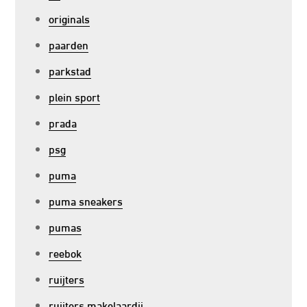
originals
paarden
parkstad
plein sport
prada
psg
puma
puma sneakers
pumas
reebok
ruijters
ruijters makelaardij