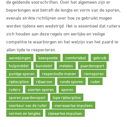
de geldende voorschriften. Over het algemeen zijn er
beperkingen wat betreft de lengte en vorm van de sporen,
evenals strikte richtlijnen over hoe ze gebruikt mogen
worden tijdens een wedstrijd. Het is essentieel dat ruiters
zich houden aan deze regels om eerlijke en veilige
competitie te waarborgen en het welzijn van het paard te
allen tijde te respecteren.
aanwijzingen
beenpositie
comfortabel
gebruik
hulpmiddel
kunststof
metalen
paardensport
puntige sporen
respectvolle manier
riemsporen
rijdiscipline
rijlaarzen
ronde sporen
ruiter
ruiters
soorten sporen
sporen
sporen paardensport
type rijdiscipline
voorkeur van de ruiter
voorwaartse impulsen
vormen en lengtes
zijwaartse impulsen