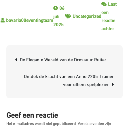
Laat
06
een
Uncategorized
juli
reactie
2025
op
achter
Alles
over
het
Berichtnavigatie
De Elegante Wereld van de Dressuur Ruiter
juiste
gebrui
Ontdek de kracht van een Anno 2205 Trainer
van
voor ultiem spelplezier
sporen
in
de
paarde
Geef een reactie
Het e-mailadres wordt niet gepubliceerd.
Vereiste velden zijn