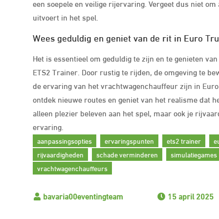
een soepele en veilige rijervaring. Vergeet dus niet om
uitvoert in het spel.
Wees geduldig en geniet van de rit in Euro Tr
Het is essentieel om geduldig te zijn en te genieten van
ETS2 Trainer. Door rustig te rijden, de omgeving te b
de ervaring van het vrachtwagenchauffeur zijn in Eur
ontdek nieuwe routes en geniet van het realisme dat het
alleen plezier beleven aan het spel, maar ook je rijv
ervaring.
aanpassingsopties
ervaringspunten
ets2 trainer
e
rijvaardigheden
schade verminderen
simulatiegames
vrachtwagenchauffeurs
15 april 2025