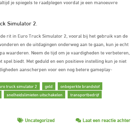
 altijd je spiegels te raadplegen voordat je een manoeuvre
uck Simulator 2.
 de rit in Euro Truck Simulator 2, vooral bij het gebruik van de
ewonderen en de uitdagingen onderweg aan te gaan, kun je echt
opa waarderen. Neem de tijd om je vaardigheden te verbeteren,
 spel biedt. Met geduld en een positieve instelling kun je niet
aardigheden aanscherpen voor een nog betere gameplay-
uro truck simulator 2
geld
onbeperkte brandstof
snelheidslimieten uitschakelen
transportbedrijf
o
Uncategorized
Laat een reactie achter
V