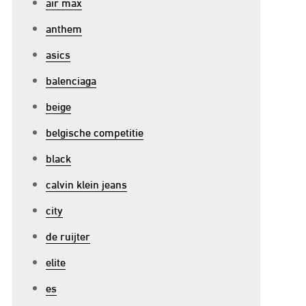
air max
anthem
asics
balenciaga
beige
belgische competitie
black
calvin klein jeans
city
de ruijter
elite
p
es
erbeter