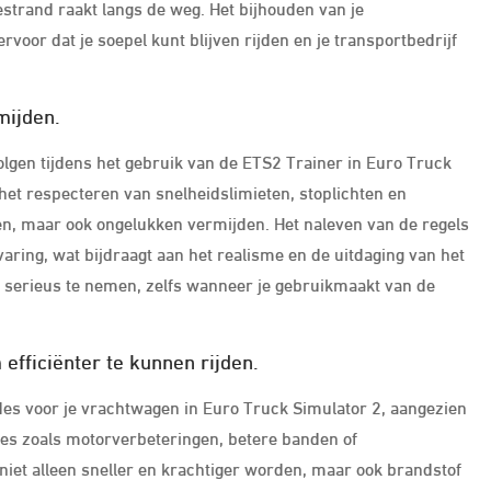
estrand raakt langs de weg. Het bijhouden van je
voor dat je soepel kunt blijven rijden en je transportbedrijf
mijden.
olgen tijdens het gebruik van de ETS2 Trainer in Euro Truck
 het respecteren van snelheidslimieten, stoplichten en
jden, maar ook ongelukken vermijden. Het naleven van de regels
varing, wat bijdraagt aan het realisme en de uitdaging van het
s serieus te nemen, zelfs wanneer je gebruikmaakt van de
efficiënter te kunnen rijden.
ades voor je vrachtwagen in Euro Truck Simulator 2, aangezien
rades zoals motorverbeteringen, betere banden of
iet alleen sneller en krachtiger worden, maar ook brandstof