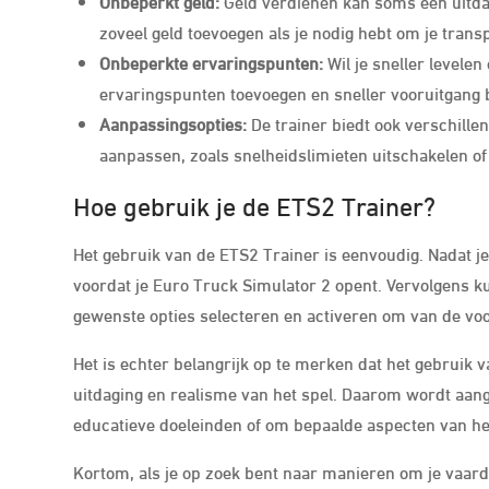
Onbeperkt geld:
Geld verdienen kan soms een uitda
zoveel geld toevoegen als je nodig hebt om je tra
Onbeperkte ervaringspunten:
Wil je sneller levelen
ervaringspunten toevoegen en sneller vooruitgang b
Aanpassingsopties:
De trainer biedt ook verschil
aanpassen, zoals snelheidslimieten uitschakelen o
Hoe gebruik je de ETS2 Trainer?
Het gebruik van de ETS2 Trainer is eenvoudig. Nadat je
voordat je Euro Truck Simulator 2 opent. Vervolgens k
gewenste opties selecteren en activeren om van de voor
Het is echter belangrijk op te merken dat het gebruik 
uitdaging en realisme van het spel. Daarom wordt aan
educatieve doeleinden of om bepaalde aspecten van het 
Kortom, als je op zoek bent naar manieren om je vaard