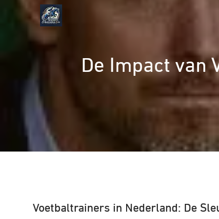
Naar
de
inhoud
gaan
De Impact van V
Voetbaltrainers in Nederland: De Sleu