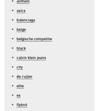
anthem
asics
balenciaga
beige
belgische competitie
black
p
calvin klein jeans
e
city
mpact
an
de ruijter
oetbaltrainers
elite
es
ederland:
en
flyknit
ik