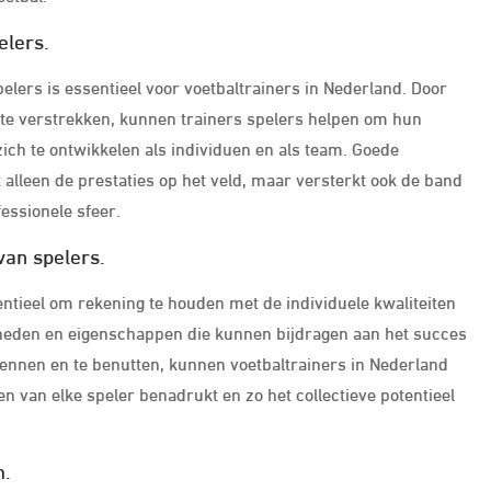
elers.
elers is essentieel voor voetbaltrainers in Nederland. Door
k te verstrekken, kunnen trainers spelers helpen om hun
zich te ontwikkelen als individuen en als team. Goede
alleen de prestaties op het veld, maar versterkt ook de band
essionele sfeer.
van spelers.
sentieel om rekening te houden met de individuele kwaliteiten
igheden en eigenschappen die kunnen bijdragen aan het succes
rkennen en te benutten, kunnen voetbaltrainers in Nederland
n van elke speler benadrukt en zo het collectieve potentieel
m.