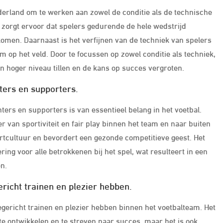
ederland om te werken aan zowel de conditie als de technische
 zorgt ervoor dat spelers gedurende de hele wedstrijd
men. Daarnaast is het verfijnen van de techniek van spelers
am op het veld. Door te focussen op zowel conditie als techniek,
 hoger niveau tillen en de kans op succes vergroten.
ters en supporters.
ers en supporters is van essentieel belang in het voetbal.
r van sportiviteit en fair play binnen het team en naar buiten
ortcultuur en bevordert een gezonde competitieve geest. Het
ng voor alle betrokkenen bij het spel, wat resulteert in een
en.
richt trainen en plezier hebben.
egericht trainen en plezier hebben binnen het voetbalteam. Het
te ontwikkelen en te streven naar succes, maar het is ook