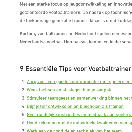
Met een sterke focus op jeugdontwikkeling en innovati
getalenteerde voetbaltrainers. De nadruk op technische
de toekomstige generatie trainers klaar is om de uitda
Kortom, voetbaltrainers in Nederland spelen een essen
Nederlandse voetbal. Hun passie, kennis en leiderschap 
9 Essentiële Tips voor Voetbaltraine
Zorg voor een goede communicatie met spelers en s
Wees tactisch en strategisch in je aanpak.
Stimuleer teamgeest en samenwerking binnen het 
Blijf jezelf ontwikkelen en bijscholen als trainer.
Geef duidelijke instructies en feedback aan spelers
Houd rekening met de individuele kwaliteiten van s
Werk aan de conditie en techniek van het team.