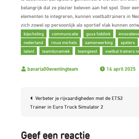
belangrijk dat ze plezier beleven aan het spel. Door 
elementen te integreren, kunnen voetbaltrainers in N
zich zowel op persoonlijk als sportief vlak kunnen ontw
bijscholing
communicatie
guus hiddink
innovatiev
nederland
rinus michels
samenwerking
spelers
talent
teamdynamiek
teamgeest
voetbal trainers 
16 april 2025
Berichtnavigatie
Verbeter je rijvaardigheden met de ETS2
Trainer in Euro Truck Simulator 2
Geef een reactie