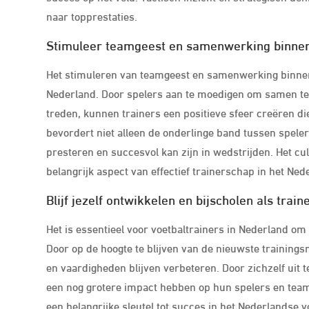
naar topprestaties.
Stimuleer teamgeest en samenwerking binnen
Het stimuleren van teamgeest en samenwerking binnen 
Nederland. Door spelers aan te moedigen om samen te 
treden, kunnen trainers een positieve sfeer creëren di
bevordert niet alleen de onderlinge band tussen speler
presteren en succesvol kan zijn in wedstrijden. Het c
belangrijk aspect van effectief trainerschap in het Ned
Blijf jezelf ontwikkelen en bijscholen als traine
Het is essentieel voor voetbaltrainers in Nederland om 
Door op de hoogte te blijven van de nieuwste training
en vaardigheden blijven verbeteren. Door zichzelf uit 
een nog grotere impact hebben op hun spelers en team. 
een belangrijke sleutel tot succes in het Nederlandse v