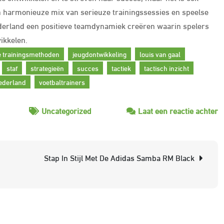
een harmonieuze mix van serieuze trainingssessies en speelse
ederland een positieve teamdynamiek creëren waarin spelers
ikkelen.
e trainingsmethoden
jeugdontwikkeling
louis van gaal
staf
strategieën
succes
tactiek
tactisch inzicht
nederland
voetbaltrainers
o
Uncategorized
Laat een reactie achter
D
I
v
Stap In Stijl Met De Adidas Samba RM Black
V
in
N
E
Bl