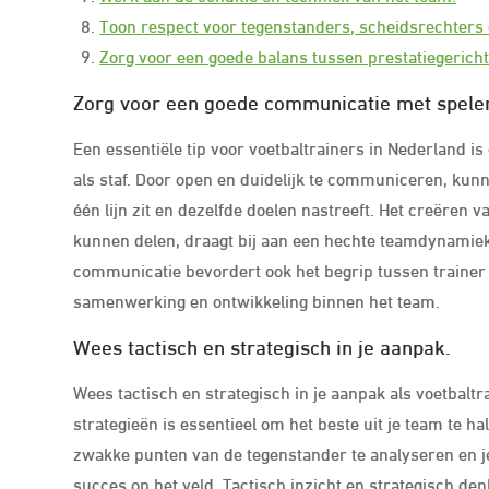
Toon respect voor tegenstanders, scheidsrechters
Zorg voor een goede balans tussen prestatiegericht
Zorg voor een goede communicatie met spelers
Een essentiële tip voor voetbaltrainers in Nederland 
als staf. Door open en duidelijk te communiceren, kun
één lijn zit en dezelfde doelen nastreeft. Het creëren
kunnen delen, draagt bij aan een hechte teamdynamiek 
communicatie bevordert ook het begrip tussen trainer 
samenwerking en ontwikkeling binnen het team.
Wees tactisch en strategisch in je aanpak.
Wees tactisch en strategisch in je aanpak als voetbalt
strategieën is essentieel om het beste uit je team te h
zwakke punten van de tegenstander te analyseren en je s
succes op het veld. Tactisch inzicht en strategisch de