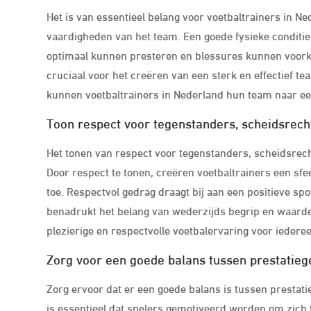
Het is van essentieel belang voor voetbaltrainers in N
vaardigheden van het team. Een goede fysieke conditie
optimaal kunnen presteren en blessures kunnen voorko
cruciaal voor het creëren van een sterk en effectief te
kunnen voetbaltrainers in Nederland hun team naar een
Toon respect voor tegenstanders, scheidsrech
Het tonen van respect voor tegenstanders, scheidsrecht
Door respect te tonen, creëren voetbaltrainers een sfee
toe. Respectvol gedrag draagt bij aan een positieve sp
benadrukt het belang van wederzijds begrip en waarderi
plezierige en respectvolle voetbalervaring voor iedere
Zorg voor een goede balans tussen prestatiege
Zorg ervoor dat er een goede balans is tussen prestati
is essentieel dat spelers gemotiveerd worden om zich 