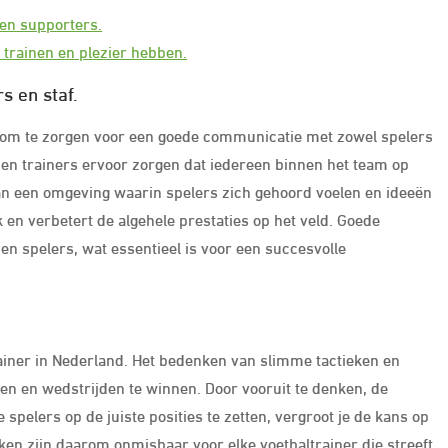
 en supporters.
 trainen en plezier hebben.
 en staf.
is om te zorgen voor een goede communicatie met zowel spelers
nen trainers ervoor zorgen dat iedereen binnen het team op
 van een omgeving waarin spelers zich gehoord voelen en ideeën
en verbetert de algehele prestaties op het veld. Goede
en spelers, wat essentieel is voor een succesvolle
rainer in Nederland. Het bedenken van slimme tactieken en
alen en wedstrijden te winnen. Door vooruit te denken, de
pelers op de juiste posities te zetten, vergroot je de kans op
nken zijn daarom onmisbaar voor elke voetbaltrainer die streeft