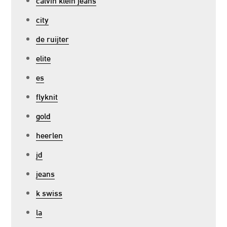
city
de ruijter
elite
es
flyknit
gold
heerlen
jd
jeans
k swiss
la