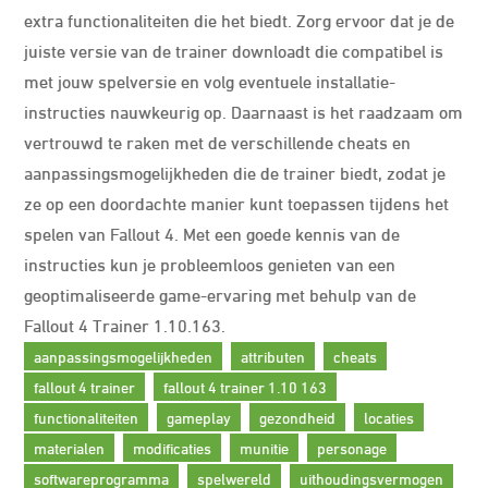
extra functionaliteiten die het biedt. Zorg ervoor dat je de
juiste versie van de trainer downloadt die compatibel is
met jouw spelversie en volg eventuele installatie-
instructies nauwkeurig op. Daarnaast is het raadzaam om
vertrouwd te raken met de verschillende cheats en
aanpassingsmogelijkheden die de trainer biedt, zodat je
ze op een doordachte manier kunt toepassen tijdens het
spelen van Fallout 4. Met een goede kennis van de
instructies kun je probleemloos genieten van een
geoptimaliseerde game-ervaring met behulp van de
Fallout 4 Trainer 1.10.163.
aanpassingsmogelijkheden
attributen
cheats
fallout 4 trainer
fallout 4 trainer 1.10 163
functionaliteiten
gameplay
gezondheid
locaties
materialen
modificaties
munitie
personage
softwareprogramma
spelwereld
uithoudingsvermogen