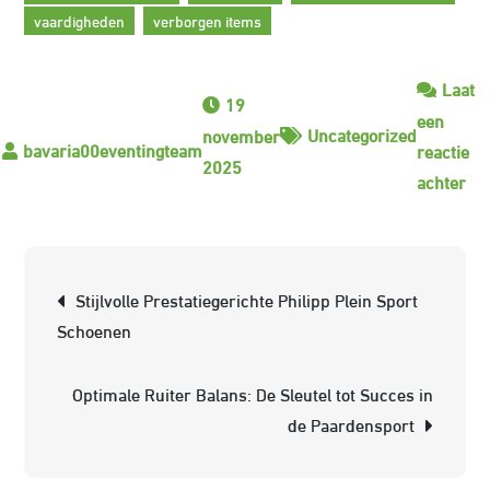
vaardigheden
verborgen items
Laat
19
een
Uncategorized
november
reactie
2025
op
achter
On
de
Kr
Berichtnavigatie
Stijlvolle Prestatiegerichte Philipp Plein Sport
va
Schoenen
de
Fal
Optimale Ruiter Balans: De Sleutel tot Succes in
4
de Paardensport
Tra
1.
vo