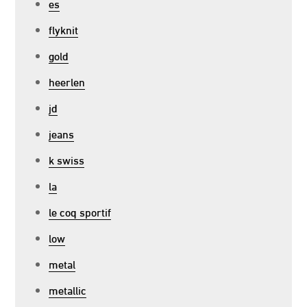
es
flyknit
gold
heerlen
jd
jeans
k swiss
la
le coq sportif
low
metal
metallic