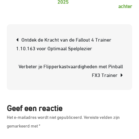
2025
op
achter
Op
Rui
Bal
Berichtnavigatie
Ontdek de Kracht van de Fallout 4 Trainer
De
1.10.163 voor Optimaal Spelplezier
Sle
tot
Verbeter je Flipperkastvaardigheden met Pinball
Su
FX3 Trainer
in
de
Pa
Geef een reactie
Het e-mailadres wordt niet gepubliceerd.
Vereiste velden zijn
gemarkeerd met
*