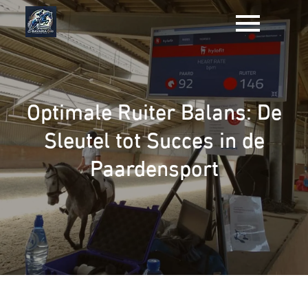
Naar
de
inhoud
gaan
Optimale Ruiter Balans: De
Sleutel tot Succes in de
Paardensport