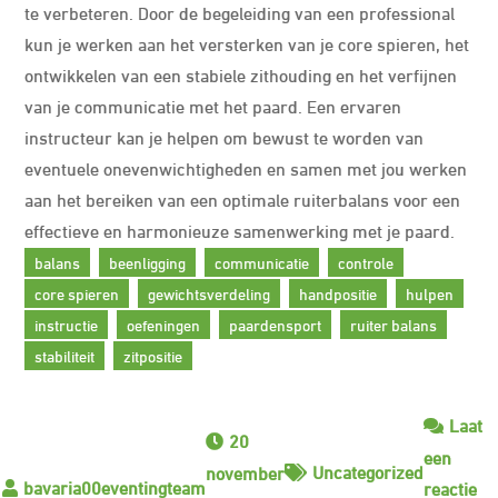
te verbeteren. Door de begeleiding van een professional
kun je werken aan het versterken van je core spieren, het
ontwikkelen van een stabiele zithouding en het verfijnen
van je communicatie met het paard. Een ervaren
instructeur kan je helpen om bewust te worden van
eventuele onevenwichtigheden en samen met jou werken
aan het bereiken van een optimale ruiterbalans voor een
effectieve en harmonieuze samenwerking met je paard.
balans
beenligging
communicatie
controle
core spieren
gewichtsverdeling
handpositie
hulpen
instructie
oefeningen
paardensport
ruiter balans
stabiliteit
zitpositie
Laat
20
een
Uncategorized
november
reactie