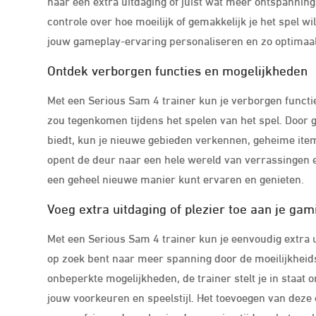
naar een extra uitdaging of juist wat meer ontspanning 
controle over hoe moeilijk of gemakkelijk je het spel w
jouw gameplay-ervaring personaliseren en zo optimaa
Ontdek verborgen functies en mogelijkheden
Met een Serious Sam 4 trainer kun je verborgen functi
zou tegenkomen tijdens het spelen van het spel. Door g
biedt, kun je nieuwe gebieden verkennen, geheime ite
opent de deur naar een hele wereld van verrassingen
een geheel nieuwe manier kunt ervaren en genieten.
Voeg extra uitdaging of plezier toe aan je ga
Met een Serious Sam 4 trainer kun je eenvoudig extra u
op zoek bent naar meer spanning door de moeilijkheid
onbeperkte mogelijkheden, de trainer stelt je in staa
jouw voorkeuren en speelstijl. Het toevoegen van dez