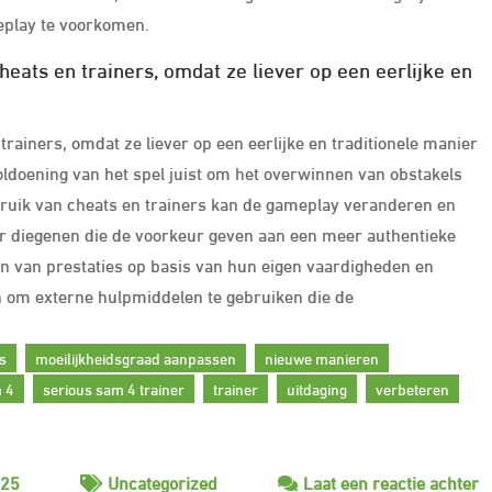
play te voorkomen.
cheats en trainers, omdat ze liever op een eerlijke en
 trainers, omdat ze liever op een eerlijke en traditionele manier
oldoening van het spel juist om het overwinnen van obstakels
bruik van cheats en trainers kan de gameplay veranderen en
or diegenen die de voorkeur geven aan een meer authentieke
en van prestaties op basis van hun eigen vaardigheden en
 om externe hulpmiddelen te gebruiken die de
s
moeilijkheidsgraad aanpassen
nieuwe manieren
m 4
serious sam 4 trainer
trainer
uitdaging
verbeteren
o
025
Uncategorized
Laat een reactie achter