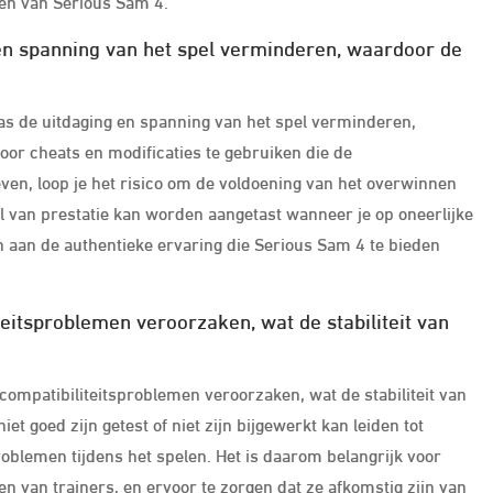
len van Serious Sam 4.
 en spanning van het spel verminderen, waardoor de
aas de uitdaging en spanning van het spel verminderen,
or cheats en modificaties te gebruiken die de
ven, loop je het risico om de voldoening van het overwinnen
el van prestatie kan worden aangetast wanneer je op oneerlijke
n aan de authentieke ervaring die Serious Sam 4 te bieden
eitsproblemen veroorzaken, wat de stabiliteit van
ompatibiliteitsproblemen veroorzaken, wat de stabiliteit van
et goed zijn getest of niet zijn bijgewerkt kan leiden tot
oblemen tijdens het spelen. Het is daarom belangrijk voor
ken van trainers, en ervoor te zorgen dat ze afkomstig zijn van