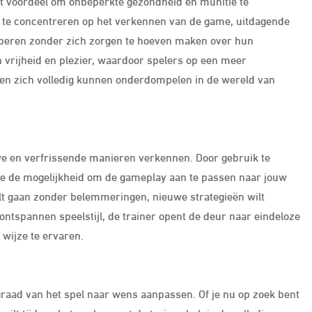
et voordeel om onbeperkte gezondheid en munitie te
dig te concentreren op het verkennen van de game, uitdagende
roberen zonder zich zorgen te hoeven maken over hun
n vrijheid en plezier, waardoor spelers op een meer
n zich volledig kunnen onderdompelen in de wereld van
uwe en verfrissende manieren verkennen. Door gebruik te
 je de mogelijkheid om de gameplay aan te passen naar jouw
wilt gaan zonder belemmeringen, nieuwe strategieën wilt
ntspannen speelstijl, de trainer opent de deur naar eindeloze
wijze te ervaren.
graad van het spel naar wens aanpassen. Of je nu op zoek bent