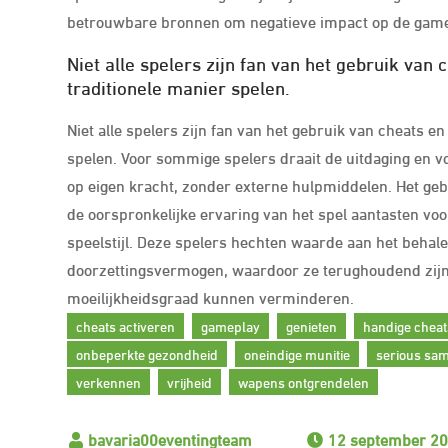
betrouwbare bronnen om negatieve impact op de game
Niet alle spelers zijn fan van het gebruik van 
traditionele manier spelen.
Niet alle spelers zijn fan van het gebruik van cheats en
spelen. Voor sommige spelers draait de uitdaging en v
op eigen kracht, zonder externe hulpmiddelen. Het ge
de oorspronkelijke ervaring van het spel aantasten vo
speelstijl. Deze spelers hechten waarde aan het behal
doorzettingsvermogen, waardoor ze terughoudend zijn
moeilijkheidsgraad kunnen verminderen.
cheats activeren
gameplay
genieten
handige cheat
onbeperkte gezondheid
oneindige munitie
serious sa
verkennen
vrijheid
wapens ontgrendelen
12 september 2