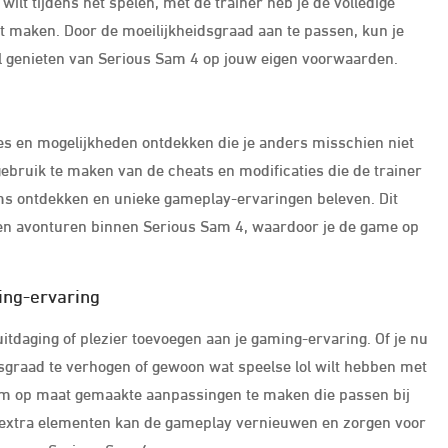
wilt tijdens het spelen, met de trainer heb je de volledige
ilt maken. Door de moeilijkheidsgraad aan te passen, kun je
l genieten van Serious Sam 4 op jouw eigen voorwaarden.
es en mogelijkheden ontdekken die je anders misschien niet
ebruik te maken van de cheats en modificaties die de trainer
ms ontdekken en unieke gameplay-ervaringen beleven. Dit
 en avonturen binnen Serious Sam 4, waardoor je de game op
ming-ervaring
itdaging of plezier toevoegen aan je gaming-ervaring. Of je nu
sgraad te verhogen of gewoon wat speelse lol wilt hebben met
t om op maat gemaakte aanpassingen te maken die passen bij
e extra elementen kan de gameplay vernieuwen en zorgen voor