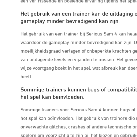
een verfrissende en boeiende ervaring tijdens het spe
Het gebruik van een trainer kan de uitdaging
gameplay minder bevredigend kan zijn.
Het gebruik van een trainer bij Serious Sam 4 kan hel
waardoor de gameplay minder bevredigend kan zijn. Do
moeilijkheidsgraad verlagen of onbeperkte krachten ge
van uitdagende levels en vijanden te missen. Het gevo
wijze voortgang boekt in het spel, wat afbreuk kan doe
heeft.
Sommige trainers kunnen bugs of compatibilit
het spel kan beïnvloeden.
Sommige trainers voor Serious Sam 4 kunnen bugs of c
het spel kan beïnvloeden. Het gebruik van trainers die ni
onverwachte glitches, crashes of andere technische pr
spelers om voorzichtig te zijn bij het kiezen en gebrui