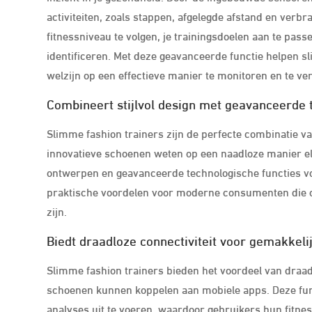
activiteiten, zoals stappen, afgelegde afstand en verb
fitnessniveau te volgen, je trainingsdoelen aan te pas
identificeren. Met deze geavanceerde functie helpen 
welzijn op een effectieve manier te monitoren en te ve
Combineert stijlvol design met geavanceerde 
Slimme fashion trainers zijn de perfecte combinatie va
innovatieve schoenen weten op een naadloze manier ele
ontwerpen en geavanceerde technologische functies vo
praktische voordelen voor moderne consumenten die op
zijn.
Biedt draadloze connectiviteit voor gemakkeli
Slimme fashion trainers bieden het voordeel van draad
schoenen kunnen koppelen aan mobiele apps. Deze fun
analyses uit te voeren, waardoor gebruikers hun fitne