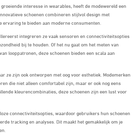
 groeiende interesse in wearables, heeft de modewereld een
nnovatieve schoenen combineren stijlvol design met
le ervaring te bieden aan moderne consumenten.
llereerst integreren ze vaak sensoren en connectiviteitsopties
gezondheid bij te houden. Of het nu gaat om het meten van
n van looppatronen, deze schoenen bieden een scala aan
 maar ze zijn ook ontworpen met oog voor esthetiek. Modemerken
n die niet alleen comfortabel zijn, maar er ook nog eens
allende kleurencombinaties, deze schoenen zijn een lust voor
loze connectiviteitsopties, waardoor gebruikers hun schoenen
rde tracking en analyses. Dit maakt het gemakkelijk om je
en.