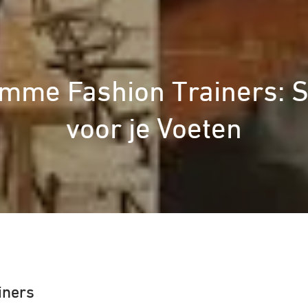
imme Fashion Trainers: St
voor je Voeten
iners