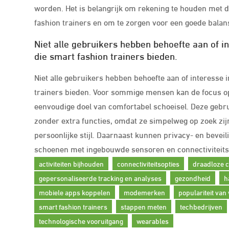
worden. Het is belangrijk om rekening te houden met 
fashion trainers en om te zorgen voor een goede balan
Niet alle gebruikers hebben behoefte aan of i
die smart fashion trainers bieden.
Niet alle gebruikers hebben behoefte aan of interesse 
trainers bieden. Voor sommige mensen kan de focus op t
eenvoudige doel van comfortabel schoeisel. Deze gebru
zonder extra functies, omdat ze simpelweg op zoek zijn
persoonlijke stijl. Daarnaast kunnen privacy- en beveil
schoenen met ingebouwde sensoren en connectiviteits
activiteiten bijhouden
connectiviteitsopties
draadloze c
gepersonaliseerde tracking en analyses
gezondheid
h
mobiele apps koppelen
modemerken
populariteit van
smart fashion trainers
stappen meten
techbedrijven
technologische vooruitgang
wearables