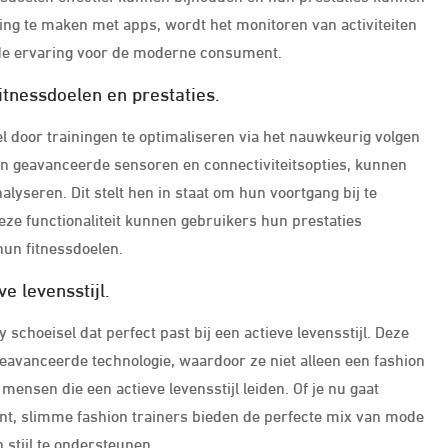
ing te maken met apps, wordt het monitoren van activiteiten
de ervaring voor de moderne consument.
itnessdoelen en prestaties.
 door trainingen te optimaliseren via het nauwkeurig volgen
van geavanceerde sensoren en connectiviteitsopties, kunnen
alyseren. Dit stelt hen in staat om hun voortgang bij te
deze functionaliteit kunnen gebruikers hun prestaties
hun fitnessdoelen.
e levensstijl.
schoeisel dat perfect past bij een actieve levensstijl. Deze
eavanceerde technologie, waardoor ze niet alleen een fashion
mensen die een actieve levensstijl leiden. Of je nu gaat
t, slimme fashion trainers bieden de perfecte mix van mode
n stijl te ondersteunen.