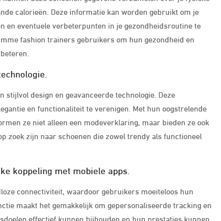
rande calorieën. Deze informatie kan worden gebruikt om je
sen en eventuele verbeterpunten in je gezondheidsroutine te
slimme fashion trainers gebruikers om hun gezondheid en
rbeteren.
technologie.
n stijlvol design en geavanceerde technologie. Deze
gantie en functionaliteit te verenigen. Met hun oogstrelende
rmen ze niet alleen een modeverklaring, maar bieden ze ook
 zoek zijn naar schoenen die zowel trendy als functioneel
jke koppeling met mobiele apps.
loze connectiviteit, waardoor gebruikers moeiteloos hun
ctie maakt het gemakkelijk om gepersonaliseerde tracking en
ssdoelen effectief kunnen bijhouden en hun prestaties kunnen