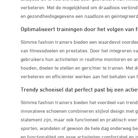
verbeteren. Met de mogelijkheid om draadloos verbind
en gezondheidsgegevens een naadloze en geïntegreer
Optimaliseert trainingen door het volgen van f
Slimme fashion trainers bieden een waardevol voordeel
van fitnessdoelen en prestaties. Door het integreren 
gebruikers hun activiteiten in realtime monitoren en an
houden, doelen te stellen en gerichter te trainen. Met 
verbeteren en efficiënter werken aan het behalen van 
Trendy schoeisel dat perfect past bij een actiev
Slimme fashion trainers bieden het voordeel van trendy 
innovatieve schoenen combineren stijlvol design met g
statement zijn, maar ook functioneel en praktisch voor 
sporten, wandelen of gewoon de hele dag onderweg ben
en functionaliteit om jouw activiteiten comfortabel en i