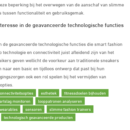
deze beperking bij het overwegen van de aanschaf van slimme
s tussen functionaliteit en gebruiksgemak.
nteresse in de geavanceerde technologische functies
in de geavanceerde technologische functies die smart fashion
echnologie en connectiviteit juist afleidend zijn van het
ikers geven wellicht de voorkeur aan traditionele sneakers
 naar een basic en tijdloos ontwerp dat past bij hun
igingszorgen ook een rol spelen bij het vermijden van
opties.
onnectiviteitsopties
esthetiek
fitnessdoelen bijhouden
artslag monitoren
looppatronen analyseren
 wearables
sensoren
slimme fashion trainers
technologisch geavanceerde producten